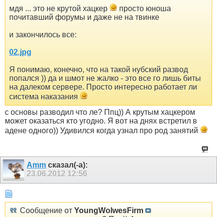
мдя ... это не крутой хацкер
просто юноша
почитавший форумы и даже не на твинке
и закончилось все:
02.jpg
Я понимаю, конечно, что на такой нубский развод
попался )) да и шмот не жалко - это все го лишь биты
на далеком сервере. Просто интересно работает ли
система наказания
с основы разводил что ле? Ппц)) А крутым хацкером
может оказаться кто угодно. Я вот на днях встретил в
адене одного)) Удивился когда узнал про род занятий
Amm
сказал(-а):
23.06.2012
12:56
Сообщение от
YoungWolwesFirm