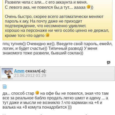
Развели чела с али... с его аккаунта и меня.
С левого ака, не повелся бы,а тут.... ааааа
))
Очень быстро, скорее всего автоматически меняют
пароль к аку. На почту даже не приходит
подтверждение, что несомненно удивляет.
хорошо на персонаже ни чего особо ценно не держал,
кроме того что одето
ппц тупняк)) Очевидно же)). Введите свой пароль, емейл,
логин, и будет счастье)) Типичный развод) У меня
знакомого тоже развели, бывший соклан))
Amm
сказал(-а):
23.06.2012
01:29
да... способ стар
на офе бы не повелся, зная что там
все за реальное бабло продать легко шмот и адену ... а
тут даже и мысли не возникло :\ что кармиан на +4 и
валька на +8 комута понадобится )))