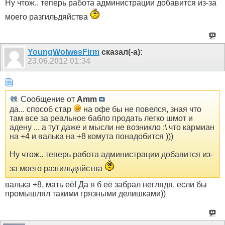
Ну чтож.. теперь работа администрации добавится из-за
моего разгильдяйства
YoungWolwesFirm
сказал(-а):
23.06.2012
01:34
Сообщение от
Amm
да... способ стар
на офе бы не повелся, зная что
там все за реальное бабло продать легко шмот и
адену ... а тут даже и мысли не возникло :\ что кармиан
на +4 и валька на +8 комута понадобится )))
Ну чтож.. теперь работа администрации добавится из-
за моего разгильдяйства
валька +8, мать её! Да я б её забрал неглядя, если бы
промышлял такими грязными делишками))