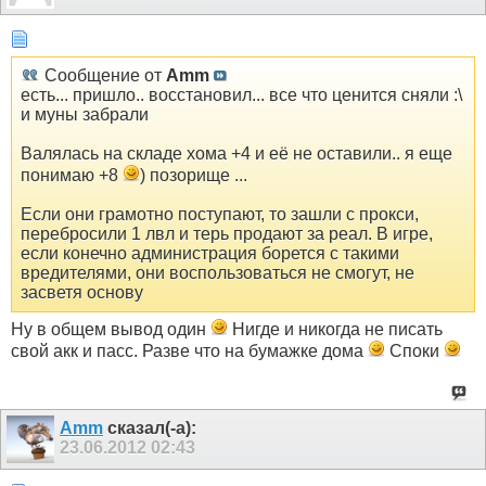
Сообщение от
Amm
есть... пришло.. восстановил... все что ценится сняли :\
и муны забрали
Валялась на складе хома +4 и её не оставили.. я еще
понимаю +8
) позорище ...
Если они грамотно поступают, то зашли с прокси,
перебросили 1 лвл и терь продают за реал. В игре,
если конечно администрация борется с такими
вредителями, они воспользоваться не смогут, не
засветя основу
Ну в общем вывод один
Нигде и никогда не писать
свой акк и пасс. Разве что на бумажке дома
Споки
Amm
сказал(-а):
23.06.2012
02:43