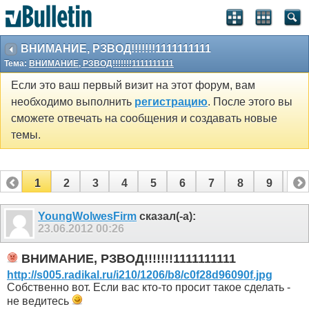
ВНИМАНИЕ, РЗВОД!!!!!!!1111111111
Тема:
ВНИМАНИЕ, РЗВОД!!!!!!!1111111111
Если это ваш первый визит на этот форум, вам
необходимо выполнить
регистрацию
. После этого вы
сможете отвечать на сообщения и создавать новые
темы.
1
2
3
4
5
6
7
8
9
10
YoungWolwesFirm
сказал(-а):
23.06.2012
00:26
ВНИМАНИЕ, РЗВОД!!!!!!!1111111111
http://s005.radikal.ru/i210/1206/b8/c0f28d96090f.jpg
Собственно вот. Если вас кто-то просит такое сделать -
не ведитесь