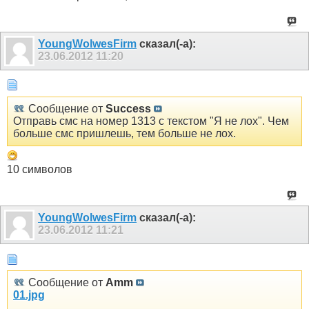
YoungWolwesFirm
сказал(-а):
23.06.2012
11:20
Сообщение от
Success
Отправь смс на номер 1313 с текстом "Я не лох". Чем
больше смс пришлешь, тем больше не лох.
10 символов
YoungWolwesFirm
сказал(-а):
23.06.2012
11:21
Сообщение от
Amm
01.jpg