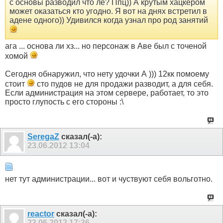
с основы разводил что ле? Ппц)) А крутым хацкером
может оказаться кто угодно. Я вот на днях встретил в
адене одного)) Удивился когда узнал про род занятий
ага ... основа ли хз... но персонаж в Аве был с точеной
хомой
Сегодня обнаружил, что нету удочки А ))) 12кк помоему
стоит
сто пудов не для продажи разводит, а для себя.
Если администрация на этом сервере, работает, то это
просто глупость с его стороны :\
SeregaZ
сказал(-а):
23.06.2012
13:04
нет тут администрации... вот и чуствуют себя вольготно.
reactor
сказал(-а):
23.06.2012
17:36