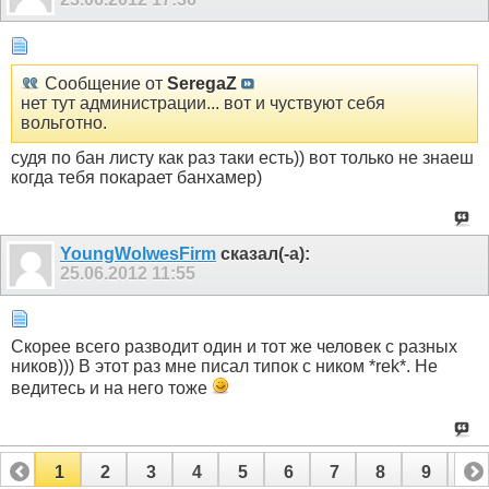
Сообщение от
SeregaZ
нет тут администрации... вот и чуствуют себя
вольготно.
судя по бан листу как раз таки есть)) вот только не знаеш
когда тебя покарает банхамер)
YoungWolwesFirm
сказал(-а):
25.06.2012
11:55
Скорее всего разводит один и тот же человек с разных
ников))) В этот раз мне писал типок с ником *rek*. Не
ведитесь и на него тоже
1
2
3
4
5
6
7
8
9
10