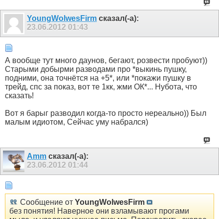
YoungWolwesFirm
сказал(-а):
23.06.2012
01:43
А вообще тут много даунов, бегают, розвести пробуют))
Старыми добырми разводами про *выкинь пушку,
подними, она точнётся на +5*, или *покажи пушку в
трейд, спс за показ, вот те 1кк, жми ОК*... Нубота, что
сказать!
Вот я барыг разводил когда-то просто нереально)) Был
малым идиотом, Сейчас уму набрался)
Amm
сказал(-а):
23.06.2012
01:44
Сообщение от
YoungWolwesFirm
без понятия! Наверное они взламывают прогами