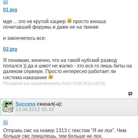
01.jpg
мдя ... это не крутой хацкер
просто юноша
почитавший форумы и даже не на твинке
и закончилось все:
02.jpg
Я понимаю, конечно, что на такой нубский развод
попался )) да и шмот не жалко - это все го лишь биты на
далеком сервере. Просто интересно работает ли
система наказания
Последний раз редактировалось Amm; 23.06.2012 в
02:50
.
Success
сказал(-а):
23.06.2012
05:18
Отправь смс на номер 1313 с текстом "Я не лох". Чем
больше смс пришлешь, тем больше не лох.