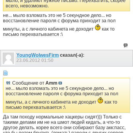
мыло, и удаляют нужное письмо. Перехватить, скорее
всего, невозможно.
не... мыло взломать это не 5 секундное дело... но
восстановление пароля с форума приходит за пол
минуты, а с личного кабинета не доходит
как то
письмо перехватывается :\
YoungWolwesFirm
сказал(-а):
23.06.2012
01:50
Сообщение от
Amm
не... мыло взломать это не 5 секундное дело... но
восстановление пароля с форума приходит за пол
минуты, а с личного кабинета не доходит
как то
письмо перехватывается :\
Да там походу нормальные хацкеры сидят))) Только с
такими делами им не на шмот людей кидать, а что-то
другое делать. корее всего они собирают базу акк:пасс,
что бы потом брутить (ломать) пароли с других сервов,