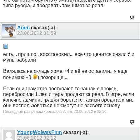
типа руофа, и продавать там шмот за реал.
Amm
сказал(-а):
23.06.2012
01:59
есть... пришло.. восстановил... все что ценится сняли :\ и
муны забрали
Валялась на складе хома +4 и её не оставили.. я еще
понимаю +8
) позорище ...
Если они грамотно поступают, то зашли с прокси,
перебросили 1 лвл и терь продают за реал. В игре, если
конечно администрация борется с такими вредителями,
они воспользоваться не смогут, не засветя основу
Последний раз редактировалось Amm; 23.06.2012 в
02:10
.
YoungWolwesFirm
сказал(-а):
23.06.2012
02:12