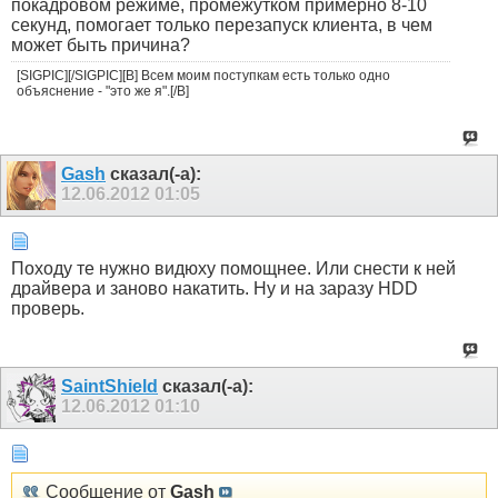
покадровом режиме, промежутком примерно 8-10
секунд, помогает только перезапуск клиента, в чем
может быть причина?
[SIGPIC][/SIGPIC][B] Всем моим поступкам есть только одно
объяснение - "это же я".[/B]
Gash
сказал(-а):
12.06.2012
01:05
Походу те нужно видюху помощнее. Или снести к ней
драйвера и заново накатить. Ну и на заразу НDD
проверь.
SaintShield
сказал(-а):
12.06.2012
01:10
Сообщение от
Gash