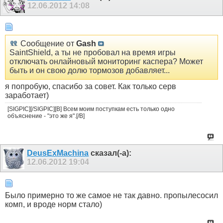
12.06.2012
14:08
Сообщение от
Gash
SaintShield, а ты не пробовал на время игры
отключать онлайновый мониторинг каспера? Может
быть и он свою долю тормозов добавляет...
я попробую, спасибо за совет. Как только серв
заработает)
[SIGPIC][/SIGPIC][B] Всем моим поступкам есть только одно
объяснение - "это же я".[/B]
DeusExMachina
сказал(-а):
12.06.2012
19:04
Было примерно то же самое не так давно. пропылесосил
комп, и вроде норм стало)