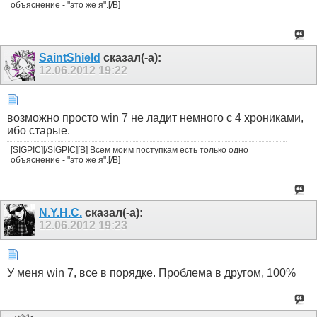
объяснение - "это же я".[/B]
SaintShield
сказал(-а):
12.06.2012
19:22
возможно просто win 7 не ладит немного с 4 хрониками,
ибо старые.
[SIGPIC][/SIGPIC][B] Всем моим поступкам есть только одно
объяснение - "это же я".[/B]
N.Y.H.C.
сказал(-а):
12.06.2012
19:23
У меня win 7, все в порядке. Проблема в другом, 100%