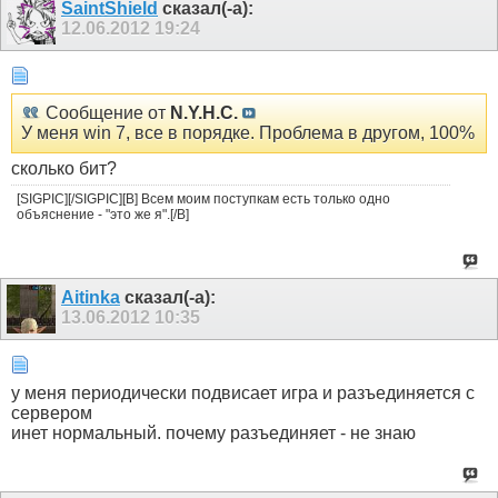
SaintShield
сказал(-а):
12.06.2012
19:24
Сообщение от
N.Y.H.C.
У меня win 7, все в порядке. Проблема в другом, 100%
сколько бит?
[SIGPIC][/SIGPIC][B] Всем моим поступкам есть только одно
объяснение - "это же я".[/B]
Aitinka
сказал(-а):
13.06.2012
10:35
у меня периодически подвисает игра и разъединяется с
сервером
инет нормальный. почему разъединяет - не знаю