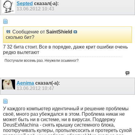
Septed
сказал(-а):
13.06.2012
10:43
Сообщение от
SaintShield
сколько бит?
7 32 бита стоит. Все в порядке, даже крит ошибки очень
редко вылетают
Постучали восемь раз. Неужели осьминог?
Aenima
сказал(-а):
13.06.2012
10:47
У каждого компьютер идентичный и решение проблемы
своё, много раз убеждался в этом. Проблема никак не
может быть ни в системе, ни в вирусах. Поддержу
DeusExMachina - снять крышку системного блока,
пооткручивать кулеры, пропылесосить и протереть сухой