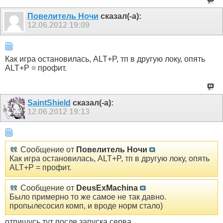
Пoвелитель Ночи
сказал(-а):
12.06.2012
19:09
Как игра остановилась, ALT+P, тп в другую локу, опять
ALT+P = профит.
SaintShield
сказал(-а):
12.06.2012
19:13
Сообщение от
Пoвелитель Ночи
Как игра остановилась, ALT+P, тп в другую локу, опять
ALT+P = профит.
Сообщение от
DeusExMachina
Было примерно то же самое не так давно.
пропылесосил комп, и вроде норм стало)
отпишусь тут после запуска серва.