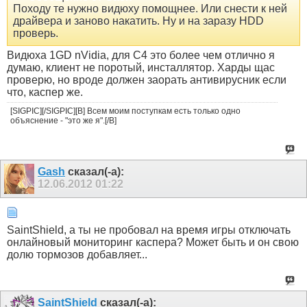
Походу те нужно видюху помощнее. Или снести к ней
драйвера и заново накатить. Ну и на заразу НDD
проверь.
Видюха 1GD nVidia, для С4 это более чем отлично я
думаю, клиент не поротый, инсталлятор. Харды щас
проверю, но вроде должен заорать антивирусник если
что, каспер же.
[SIGPIC][/SIGPIC][B] Всем моим поступкам есть только одно
объяснение - "это же я".[/B]
Gash
сказал(-а):
12.06.2012
01:22
SaintShield, а ты не пробовал на время игры отключать
онлайновый мониторинг каспера? Может быть и он свою
долю тормозов добавляет...
SaintShield
сказал(-а):