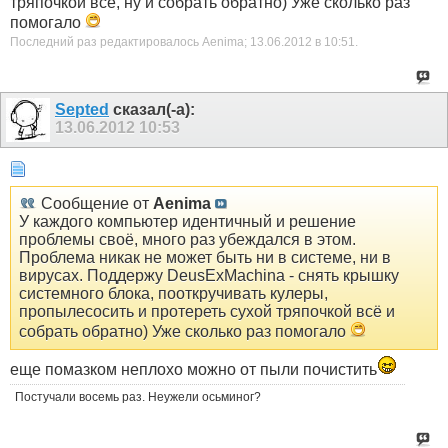
тряпочкой всё, ну и собрать обратно) Уже сколько раз
помогало
Последний раз редактировалось Aenima; 13.06.2012 в
10:51
.
Septed
сказал(-а):
13.06.2012
10:53
Сообщение от
Aenima
У каждого компьютер идентичный и решение
проблемы своё, много раз убеждался в этом.
Проблема никак не может быть ни в системе, ни в
вирусах. Поддержу DeusExMachina - снять крышку
системного блока, пооткручивать кулеры,
пропылесосить и протереть сухой тряпочкой всё и
собрать обратно) Уже сколько раз помогало
еще помазком неплохо можно от пыли почистить
Постучали восемь раз. Неужели осьминог?