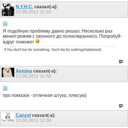
N.Y.H.C.
сказал(-а):
13.06.2012
11:28
Я подобную проблему давно решал. Несколько раз
менял режим с оконного до полноэкранного. Попробуй-
вдруг поможет
If You don't live for something, You'll die for nothing(Hatebreed)
Aenima
сказал(-а):
13.06.2012
11:50
про помазок - отличная штука, плюсую)
Cancel
сказал(-а):
13.06.2012
12:06