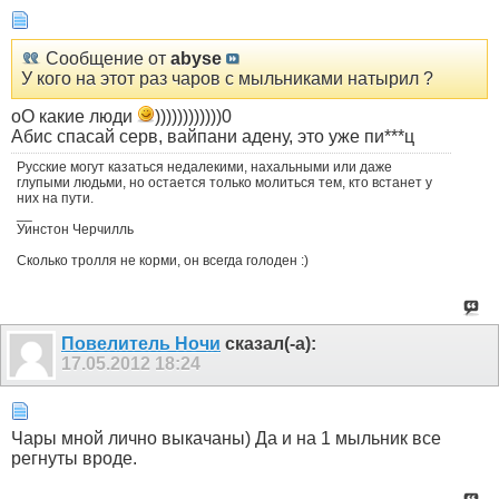
Сообщение от
abyse
У кого на этот раз чаров с мыльниками натырил ?
оО какие люди
))))))))))))0
Абис спасай серв, вайпани адену, это уже пи***ц
Русские могут казаться недалекими, нахальными или даже
глупыми людьми, но остается только молиться тем, кто встанет у
них на пути.
__
Уинстон Черчилль
Сколько тролля не корми, он всегда голоден :)
Пoвелитель Ночи
сказал(-а):
17.05.2012
18:24
Чары мной лично выкачаны) Да и на 1 мыльник все
регнуты вроде.