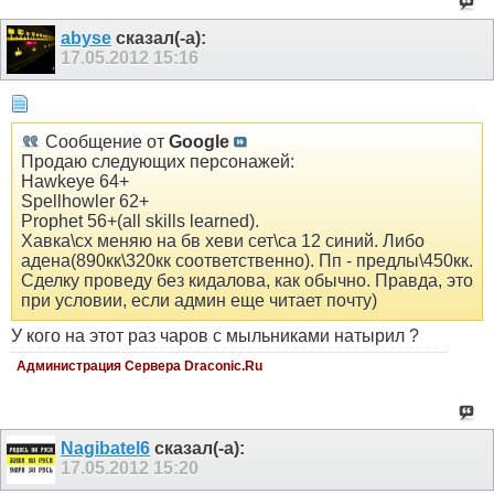
abyse
сказал(-а):
17.05.2012
15:16
Сообщение от
Google
Продаю следующих персонажей:
Hawkeye 64+
Spellhowler 62+
Prophet 56+(all skills learned).
Хавка\сх меняю на бв хеви сет\са 12 синий. Либо
адена(890кк\320кк соответственно). Пп - предлы\450кк.
Сделку проведу без кидалова, как обычно. Правда, это
при условии, если админ еще читает почту)
У кого на этот раз чаров с мыльниками натырил ?
Администрация Сервера Draconic.Ru
Nagibatel6
сказал(-а):
17.05.2012
15:20