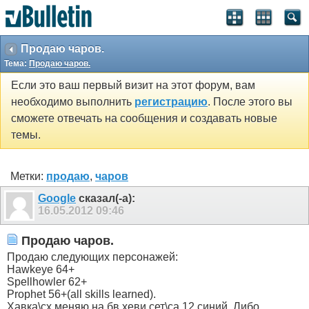
Продаю чаров.
Тема:
Продаю чаров.
Если это ваш первый визит на этот форум, вам
необходимо выполнить
регистрацию
. После этого вы
сможете отвечать на сообщения и создавать новые
темы.
Метки:
продаю
,
чаров
Google
сказал(-а):
16.05.2012
09:46
Продаю чаров.
Продаю следующих персонажей:
Hawkeye 64+
Spellhowler 62+
Prophet 56+(all skills learned).
Хавка\сх меняю на бв хеви сет\са 12 синий. Либо