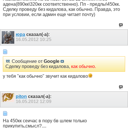
адена(890кк\320кк соответственно). Пп - предлы\450кк.
Сделку проведу без кидалова, как обычно. Правда, это
при условии, если админ еще читает почту)
юра
сказал(-а):
16.05.2012
10:25
Сообщение от
Google
Сделку проведу без кидалова,
как обычно.
у тебя "как обычно" звучит как кидалово
piton
сказал(-а):
16.05.2012
12:09
На 450кк сеичас в пору бв шлем только
прикупить,смысл?....