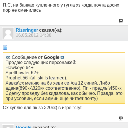
П.С. на банкае купленного у гугла хз когда почта досих
пор не сменилась
Rizeringer
сказал(-а):
16.05.2012
14:30
Сообщение от
Google
Продаю следующих персонажей:
Hawkeye 64+
Spellhowler 62+
Prophet 56+(all skills learned).
Хавка\сх меняю на бв хеви сет\са 12 синий. Либо
адена(890кк\320кк соответственно). Пп - предлы\450кк.
Сделку проведу без кидалова, как обычно. Правда, это
при условии, если админ еще читает почту)
Сх куплю для пк за 320кк) в игре "cryt
Google
сказал(-а):