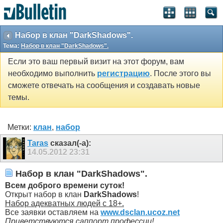
Набор в клан "DarkShadows".
Тема:
Набор в клан "DarkShadows".
Если это ваш первый визит на этот форум, вам
необходимо выполнить
регистрацию
. После этого вы
сможете отвечать на сообщения и создавать новые
темы.
Метки:
клан
,
набор
Taras
сказал(-а):
14.05.2012
23:31
Набор в клан "DarkShadows".
Всем доброго времени суток!
Открыт набор в клан
DarkShadows
!
Набор адекватных людей с 18+.
Все заявки оставляем на
www.dsclan.ucoz.net
Приветствуются саппорт профессии!