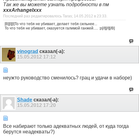
Так же вы можете узнать подробности в пм
xxxArhangelxxx
Последний раз редактировалось Taras; 14.05.2012 в
23:33
.
[B][I][I]То что тебя не убивает, делает тебя сильнее...
То что тебя не убивает, оказуется галимой ганжей..... :p[/I][/I][/B]
vinograd
сказал(-а):
15.05.2012
17:12
неужто руководство сменилось? грац и удачи в наборе)
Shade
сказал(-а):
15.05.2012
17:20
Все набирают только адекватных людей, от куда тогда
берутся неадекваты?)