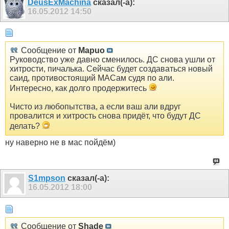
DeusExMachina
сказал(-а):
16.05.2012
14:50
Сообщение от
Mapuo
Руководство уже давно сменилось. ДС снова ушли от
хитрости, пичалька. Сейчас будет создаваться новый
саид, противостоящий МАСам судя по али.
Интересно, как долго продержитесь
Чисто из любопытства, а если ваш али вдруг
провалится и хитрость снова придёт, что будут ДС
делать?
ну наверно не в мас пойдём)
S1mpson
сказал(-а):
16.05.2012
18:00
Сообщение от
Shade