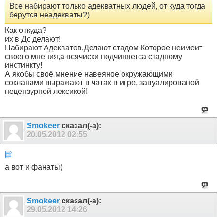
Все набирают только адекватных людей, от куда тогда
берутся неадекваты?)
Как откуда?
их в Дс делают!
Набирают Адекватов,Делают стадом Которое неимеит
своего мнения,а всячиски подчиняетса стадному
инстинкту!
А якобы своё мнение навеяное окружающими
сокланами выражают в чатах в игре, завуалированой
нецензурной лексикой!
Smokeer
сказал(-а):
20.05.2012
02:55
а вот и фанаты)
Smokeer
сказал(-а):
29.05.2012
14:26