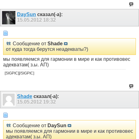
DaySun
сказал(-а):
15.05.2012
18:32
Сообщение от
Shade
от куда тогда берутся неадекваты?)
мы появляемся для гармонии в мире и как противовес
адекватам( з.ы. АП)
[SIGPIC][/SIGPIC]
Shade
сказал(-а):
15.05.2012
19:32
Сообщение от
DaySun
мы появляемся для гармонии в мире и как противовес
адекватам( з.ы. АП)