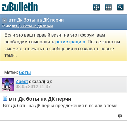
втт Дк боты на ДК перчи
Тема:
втт Дк боты на ДК перчи
Если это ваш первый визит на этот форум, вам
необходимо выполнить
регистрацию
. После этого вы
сможете отвечать на сообщения и создавать новые
темы.
Метки:
боты
Zbest
сказал(-а):
08.05.2012
11:37
втт Дк боты на ДК перчи
Втт Дк боты на ДК перчи предложения в лс или в теме.