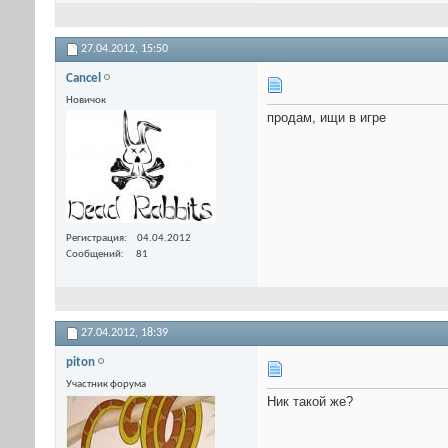
27.04.2012,
15:50
Cancel
Новичок
продам, ищи в игре
Регистрация
04.04.2012
Сообщений
81
27.04.2012,
18:39
piton
Участник форума
Ник такой же?