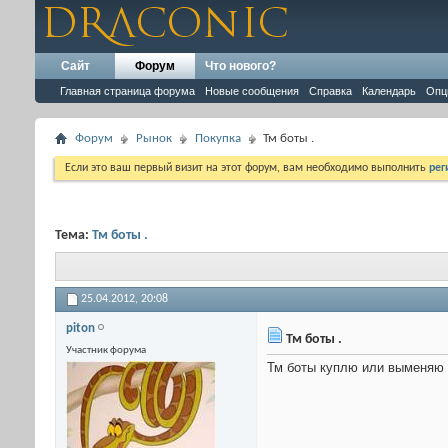
Сайт
Форум
Что нового?
Главная страница форума
Новые сообщения
Справка
Календарь
Опц
Форум
Рынок
Покупка
Тм боты .
Если это ваш первый визит на этот форум, вам необходимо выполнить
рег
Тема:
Тм боты .
25.04.2012,
20:08
piton
Тм боты .
Участник форума
Тм боты куплю или выменяю 