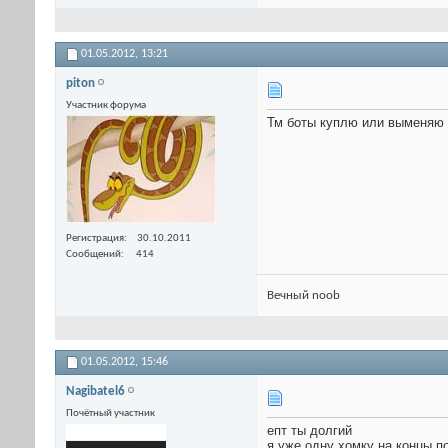
01.05.2012,
13:21
piton
Участник форума
Тм боты куплю или выменяю 
Регистрация
30.10.2011
Сообщений
414
Вечный noob
01.05.2012,
15:46
Nagibatel6
Почётный участник
епт ты долгий
я уже одну хомку на концы п