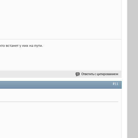
о встанет у них на пути.
Ответить с цитированием
#11