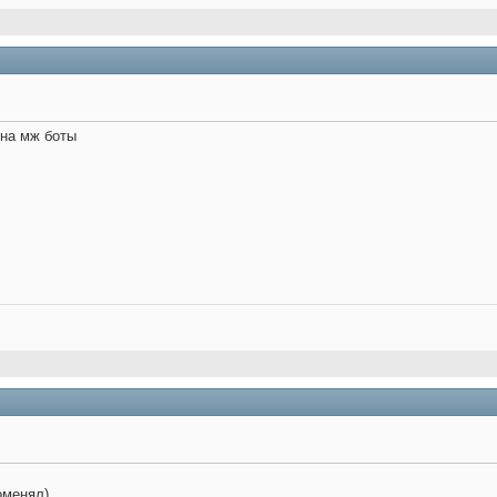
на мж боты
оменял)