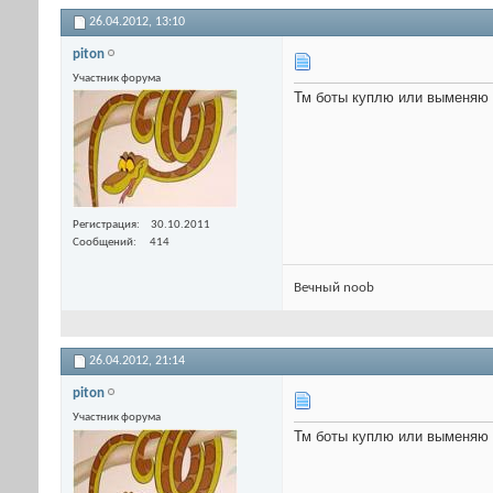
26.04.2012,
13:10
piton
Участник форума
Тм боты куплю или выменяю 
Регистрация
30.10.2011
Сообщений
414
Вечный noob
26.04.2012,
21:14
piton
Участник форума
Тм боты куплю или выменяю 