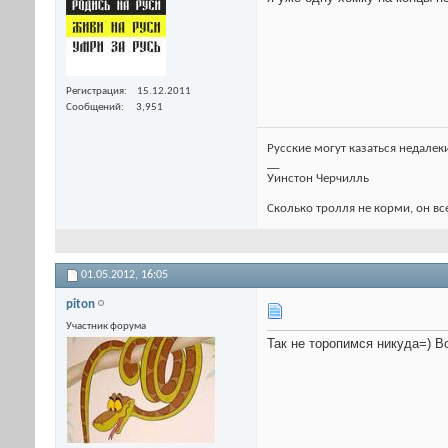
Регистрация
15.12.2011
Сообщений
3,951
Русские могут казаться недалек
__
Уинстон Черчилль
Сколько тролля не корми, он все
01.05.2012,
16:05
piton
Участник форума
Так не торопимся никуда=) В