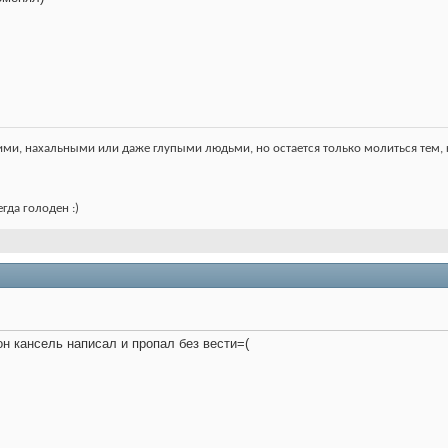
ими, нахальными или даже глупыми людьми, но остается только молиться тем, кт
гда голоден :)
он кансель написал и пропал без вести=(