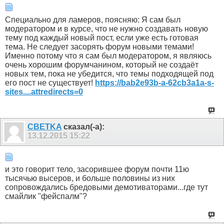
Специально для ламеров, поясняю: Я сам был
модератором и в курсе, что не нужно создавать новую
тему под каждый новый пост, если уже есть готовая
тема. Не следует засорять форум новыми темами!
Именно потому что я сам был модератором, я являюсь
очень хорошим форумчанином, который не создаёт
новых тем, пока не убедится, что темы подходящей под
его пост не существует!
https://bab2e93b-a-62cb3a1a-s-
sites....attredirects=0
CBETKA
сказал(-а):
13.12.2015
15:22
и это говорит тело, засорившее форум почти 11ю
тысячью высеров, и больше половины из них
сопровождались бредовыми демотиваторами...где тут
смайлик "фейспалм"?