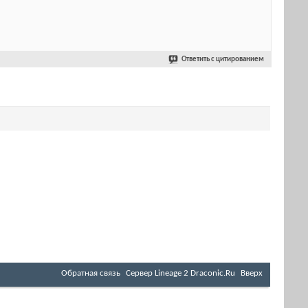
Ответить с цитированием
Обратная связь
Cервер Lineage 2 Draconic.Ru
Вверх