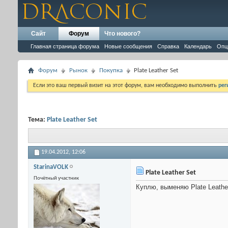
Сайт
Форум
Что нового?
Главная страница форума
Новые сообщения
Справка
Календарь
Опц
Форум
Рынок
Покупка
Plate Leather Set
Если это ваш первый визит на этот форум, вам необходимо выполнить
рег
Тема:
Plate Leather Set
19.04.2012,
12:06
StarinaVOLK
Plate Leather Set
Почётный участник
Куплю, выменяю Plate Leather