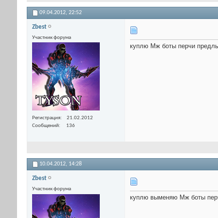
09.04.2012,
22:52
Zbest
Участник форума
куплю Мж боты перчи предлы
Регистрация
21.02.2012
Сообщений
136
10.04.2012,
14:28
Zbest
Участник форума
куплю выменяю Мж боты пер