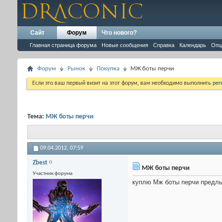
Сайт
Форум
Что нового?
Главная страница форума
Новые сообщения
Справка
Календарь
Опц
Форум
Рынок
Покупка
МЖ боты перчи
Если это ваш первый визит на этот форум, вам необходимо выполнить
рег
Тема:
МЖ боты перчи
09.04.2012,
07:59
Zbest
МЖ боты перчи
Участник форума
куплю Мж боты перчи предлы