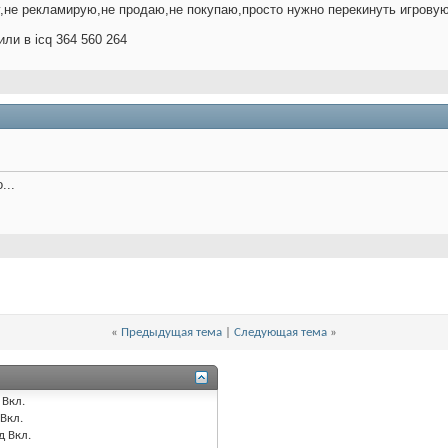
у,не рекламирую,не продаю,не покупаю,просто нужно перекинуть игровую
и в icq 364 560 264
...
«
Предыдущая тема
|
Следующая тема
»
Вкл.
Вкл.
д
Вкл.