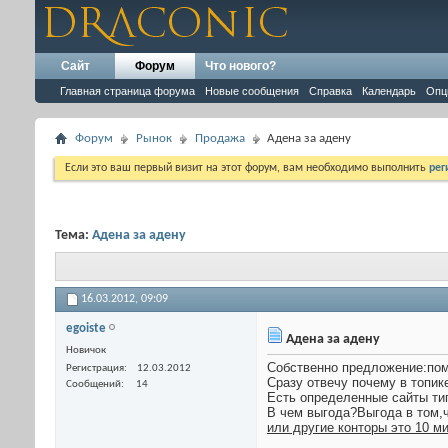
Сайт
Форум
Что нового?
Главная страница форума
Новые сообщения
Справка
Календарь
Опц
Форум
Рынок
Продажа
Адена за адену
Если это ваш первый визит на этот форум, вам необходимо выполнить
рег
Тема:
Адена за адену
16.03.2012,
09:09
egoiste
Адена за адену
Новичок
Собственно предложение:пом
Регистрация
12.03.2012
Сразу отвечу почему в топи
Сообщений
14
Есть определенные сайты ти
В чем выгода?Выгода в том,ч
или другие конторы это 10 м