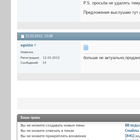
P.S. просьба не удалять тем
Предложения выслушаю тут ил
21.03.2012,
13:08
egoiste
Новичок
больше не актуально,продано
Регистрация
12.03.2012
Сообщений
14
Ваши права
Вы
не можете
создавать новые темы
BB коды
Вы
не можете
отвечать в темах
Смайлы
Вы
не можете
прикреплять вложения
[IMG]
ко