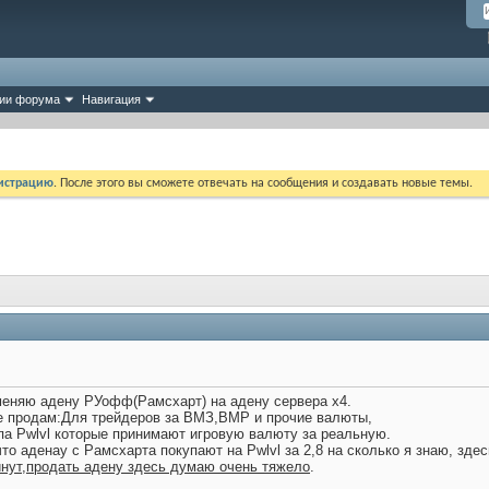
ии форума
Навигация
истрацию
. После этого вы сможете отвечать на сообщения и создавать новые темы.
еняю адену РУофф(Рамсхарт) на адену сервера х4.
ке продам:Для трейдеров за ВМЗ,ВМР и прочие валюты,
па Pwlvl которые принимают игровую валюту за реальную.
то аденау с Рамсхарта покупают на Pwlvl за 2,8 на сколько я знаю, зде
инут,продать адену здесь думаю очень тяжело
.