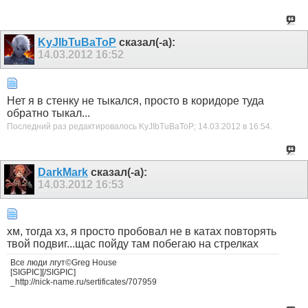
KyJIbTuBaToP
сказал(-а):
14.03.2012
16:52
Нет я в стенку не тыкался, просто в коридоре туда
обратно тыкал...
Последний раз редактировалось KyJIbTuBaToP; 14.03.2012 в
16:54
.
DarkMark
сказал(-а):
14.03.2012
16:53
хм, тогда хз, я просто пробовал не в катах повторять
твой подвиг...щас пойду там побегаю на стрелках
Все люди лгут©Greg House
[SIGPIC][/SIGPIC]
_http://nick-name.ru/sertificates/707959