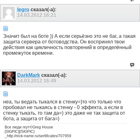
legro
сказал(-а):
14.03.2012
16:21
Значит был на боте )) А если серьёзно это не баг, а такая
защита сервера от ботоводства. Он воспринял твои
действия как цикличность повторений в определённый
промежуток времени.
DarkMark
сказал(-а):
14.03.2012
16:49
неа, ты ведать тыкался в стенку=)то что только что
пробовал не тыкаясь в стенку - 0 эффекта, а если в
стенку тыкать, то там да=) это даже не так защита от
бота, а защита от бага=)
Все люди лгут©Greg House
[SIGPIC][/SIGPIC]
_http://nick-name.ru/sertificates/707959