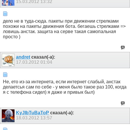
15.03.2012
13:32
дело не в туда-сюда. пакеты при движении стрелками
похожи на пакеты движения бота. бегаешь стрелками =>
ловишь анстак. защита на серве такая самопальная
просто )
andret
сказал(-а):
17.03.2012
01:04
Не, ето из-за интернета, если интернет слабый, анстак
делаетсья сам по себе - у меня было такое раз 100, когда
я с телефона сидел) я даже и привык был)
KyJIbTuBaToP
сказал(-а):
18.03.2012
13:57