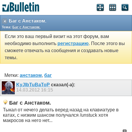
Баг с Анстаком.
Тема:
Баг с Анстаком.
Если это ваш первый визит на этот форум, вам
необходимо выполнить
регистрацию
. После этого вы
сможете отвечать на сообщения и создавать новые
темы.
Метки:
анстаком
,
баг
KyJIbTuBaToP
сказал(-а):
14.03.2012
16:15
Баг с Анстаком.
Тыкал от нечего делать веред назад на клавиатуре в
катах, с низким шансом получался /unstuck хотя
макросов на него нет...