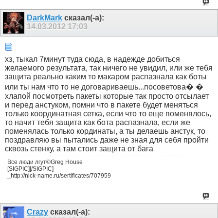
DarkMark
сказал(-а):
14.03.2012
17:03
хз, тыкал 7минут туда сюда, в надежде добиться
желаемого результата, так ничего не увидил, или же тебя
защита реально каким то макаром распазнала как боты
или ты нам что то не договариваешь...посоветова� �
хлапой посмотреть пакеты которые так просто отсылает
и перед анстуком, помни что в пакете будет меняться
только координатная сетка, если что то еще поменялось,
то начит тебя защита как бота распазнала, если же
поменялась только кординаты, а ты делаешь анстук, то
поздравляю вы пытались даже не зная для себя пройти
сквозь стенку, а там стоит защита от бага
Все люди лгут©Greg House
[SIGPIC][/SIGPIC]
_http://nick-name.ru/sertificates/707959
Crazy
сказал(-а):