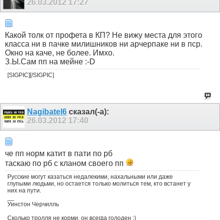
26.03.2012
17:27
Какой толк от профета в КП? Не вижу места для этого
класса ни в пачке милишников ни арчерпаке ни в пср.
Окно на каче, не более. Имхо.
З.Ы.Сам пп на мейне :-D
[SIGPIC][/SIGPIC]
Nagibatel6
сказал(-а):
26.03.2012
17:40
че пп норм катит в пати по рб
таскаю по рб с кланом своего пп
Русские могут казаться недалекими, нахальными или даже
глупыми людьми, но остается только молиться тем, кто встанет у
них на пути.
__
Уинстон Черчилль
Сколько тролля не корми, он всегда голоден :)