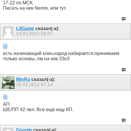
17-22 по МСК.
Писать на ник Nemis, или тут.
LilGame
сказал(-а):
14.03.2012
18:07
есть начинающий клан,народ набирается,принимаем
только основы..пм на ник 33о3
MinRa
сказал(-а):
20.03.2012
07:14
АП
ШЕ/ПП 42 лвл. Все еще ищу КП.
Google
сказал(-а):