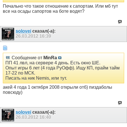
Печально что такое отношение к сапортам. Или мб тут
все на осады сапортов на боте водят?
solovei
сказал(-а):
26.03.2012
16:39
Сообщение от
MinRa
ПП 41 лвл, на сервере 4 день. Есть окно ШЕ.
Опыт игры 6 лет (4 года РуОфф). Ищу КП, прайм тайм
17-22 по МСК.
Писать на ник Nemis, или тут.
акей 4 года 1 октября 2008 открыли отб) пиздаболы
повсюду)
solovei
сказал(-а):
26.03.2012
16:40