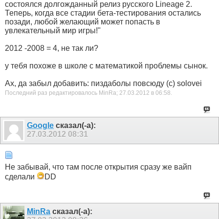
состоялся долгожданный релиз русского Lineage 2.
Теперь, когда все стадии бета-тестирования остались
позади, любой желающий может попасть в
увлекательный мир игры!"
2012 -2008 = 4, не так ли?
у тебя похоже в школе с математикой проблемы сынок.
Ах, да забыл добавить: пиздаболы повсюду (с) solovei
Последний раз редактировалось MinRa; 27.03.2012 в
06:58
.
Google
сказал(-а):
27.03.2012
08:31
Не забывай, что там после открытия сразу же вайп
сделали
DD
MinRa
сказал(-а):