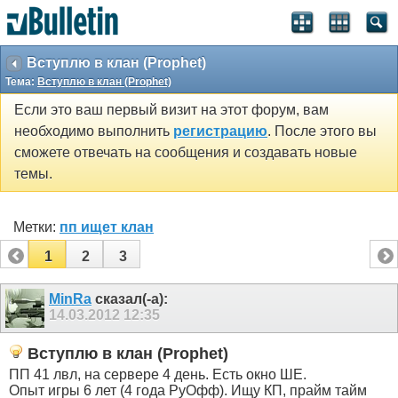
Вступлю в клан (Prophet)
Тема:
Вступлю в клан (Prophet)
Если это ваш первый визит на этот форум, вам
необходимо выполнить
регистрацию
. После этого вы
сможете отвечать на сообщения и создавать новые
темы.
Метки:
пп ищет клан
1
2
3
MinRa
сказал(-а):
14.03.2012
12:35
Вступлю в клан (Prophet)
ПП 41 лвл, на сервере 4 день. Есть окно ШЕ.
Опыт игры 6 лет (4 года РуОфф). Ищу КП, прайм тайм