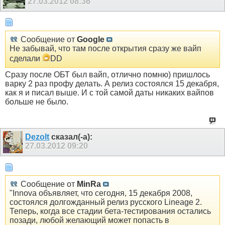
27.03.2012
08:36
Сообщение от
Google
Не забывай, что там после открытия сразу же вайп
сделали
DD
Сразу после ОБТ был вайп, отлично помню) пришлось
варку 2 раз профу делать. А релиз состоялся 15 декабря,
как я и писал выше. И с той самой даты никаких вайпов
больше не было.
Dezolt
сказал(-а):
27.03.2012
09:20
Сообщение от
MinRa
"Innova объявляет, что сегодня, 15 декабря 2008,
состоялся долгожданный релиз русского Lineage 2.
Теперь, когда все стадии бета-тестирования остались
позади, любой желающий может попасть в