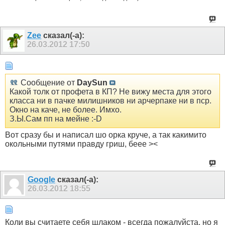
Zee
сказал(-а):
26.03.2012
17:50
Сообщение от
DaySun
Какой толк от профета в КП? Не вижу места для этого
класса ни в пачке милишников ни арчерпаке ни в пср.
Окно на каче, не более. Имхо.
З.Ы.Сам пп на мейне :-D
Вот сразу бы и написал шо орка круче, а так какимито
окольными путями правду гриш, беее ><
Google
сказал(-а):
26.03.2012
18:55
Коли вы считаете себя шлаком - всегда пожалуйста, но я