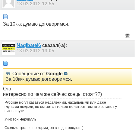
13.03.2012
12:55
За 10ккк думаю договоримся.
Nagibatel6
сказал(-а):
13.03.2012
13:05
Сообщение от
Google
За 10ккк думаю договоримся.
Ого
интересно по чем же сейчас концы стоят??)
Русские могут казаться недалекими, нахальными или даже
глупыми людьми, но остается только молиться тем, кто встанет у
них на пути.
__
Уинстон Черчилль
Сколько тролля не корми, он всегда голоден :)