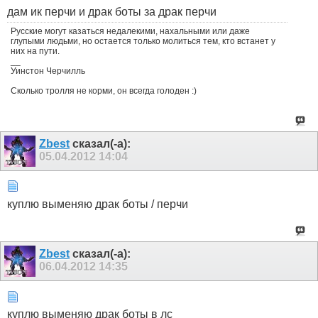
дам ик перчи и драк боты за драк перчи
Русские могут казаться недалекими, нахальными или даже
глупыми людьми, но остается только молиться тем, кто встанет у
них на пути.
__
Уинстон Черчилль
Сколько тролля не корми, он всегда голоден :)
Zbest
сказал(-а):
05.04.2012
14:04
куплю выменяю драк боты / перчи
Zbest
сказал(-а):
06.04.2012
14:35
куплю выменяю драк боты в лс