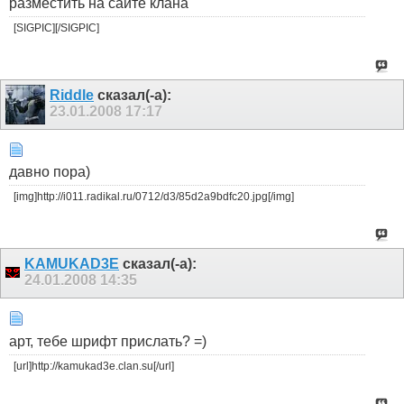
разместить на сайте клана
[SIGPIC][/SIGPIC]
Riddle
сказал(-а):
23.01.2008
17:17
давно пора)
[img]http://i011.radikal.ru/0712/d3/85d2a9bdfc20.jpg[/img]
KAMUKAD3E
сказал(-а):
24.01.2008
14:35
арт, тебе шрифт прислать? =)
[url]http://kamukad3e.clan.su[/url]