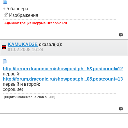
+ 5 баннера
Изображения
Администрация Форума Draconic.Ru
KAMUKAD3E
сказал(-а):
01.02.2008
16:24
http://forum.draconic.ru/showpost.ph...5&postcount=12
первый;
http://forum.draconic.ru/showpost.ph...0&postcount=13
первый и второй:
хорошие)
[url]http://kamukad3e.clan.su[/url]