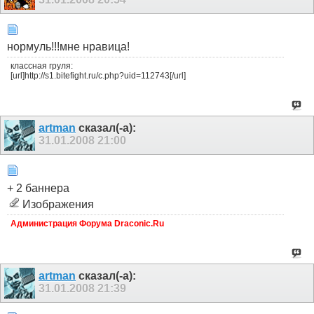
нормуль!!!мне нравица!
классная груля:
[url]http://s1.bitefight.ru/c.php?uid=112743[/url]
artman
сказал(-а):
31.01.2008
21:00
+ 2 баннера
Изображения
Администрация Форума Draconic.Ru
artman
сказал(-а):
31.01.2008
21:39