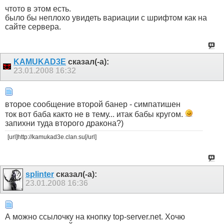
чтото в этом есть.
было бы неплохо увидеть вариации с шрифтом как на
сайте сервера.
KAMUKAD3E
сказал(-а):
23.01.2008
16:32
второе сообщение второй банер - симпатишен
ток вот баба както не в тему... итак бабы кругом.
запихни туда второго дракона?)
[url]http://kamukad3e.clan.su[/url]
splinter
сказал(-а):
23.01.2008
16:36
А можно ссылочку на кнопку top-server.net. Хочю