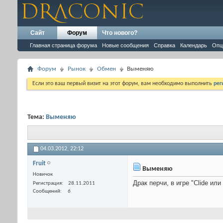
Сайт
Форум
Что нового?
Главная страница форума
Новые сообщения
Справка
Календарь
Опц
Форум
Рынок
Обмен
Выменяю
Если это ваш первый визит на этот форум, вам необходимо выполнить
рег
Тема:
Выменяю
04.03.2012,
22:12
Fruit
Выменяю
Новичок
Драк перчи, в игре "Clide или 
Регистрация
28.11.2011
Сообщений
6