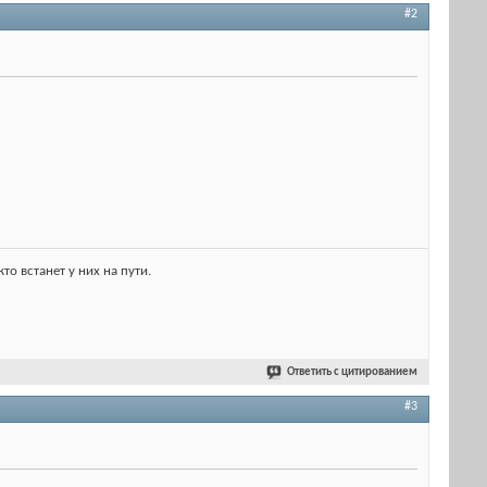
#2
о встанет у них на пути.
Ответить с цитированием
#3