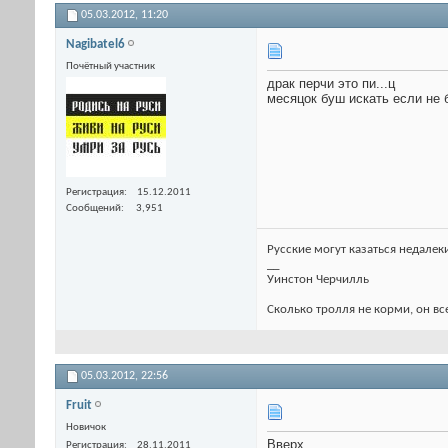
05.03.2012,
11:20
Nagibatel6
Почётный участник
драк перчи это пи...ц
месяцок буш искать если не
Регистрация
15.12.2011
Сообщений
3,951
Русские могут казаться недалек
__
Уинстон Черчилль
Сколько тролля не корми, он все
05.03.2012,
22:56
Fruit
Новичок
Вверх
Регистрация
28.11.2011