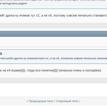
не нагодилось рядом
ейт дропа ку итемов тут х1, а не х4, поэтому совсем печально становитс
 что рейт дропа ку итемов тут х1, а не х4, поэтому совсем печально станов
ак на х4 играем)))), тогда все понятно((((( печально очень и поскорбно(
«
Предыдущая тема
|
Следующая тема
»