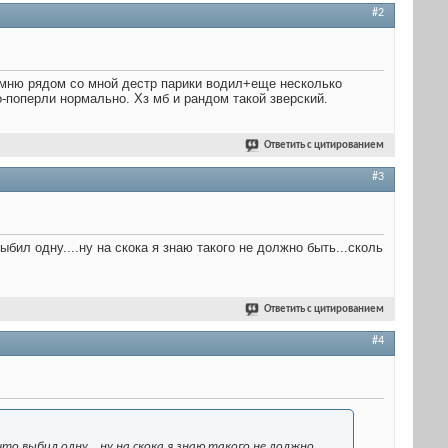
#2
 Помню рядом со мной дестр парики водил+еще несколько
о-поперли нормально. Хз мб и рандом такой зверский.
Ответить с цитированием
#3
выбил одну....ну на скока я знаю такого не должно быть...сколь
Ответить с цитированием
#4
то выбил одну....ну на скока я знаю такого не должно