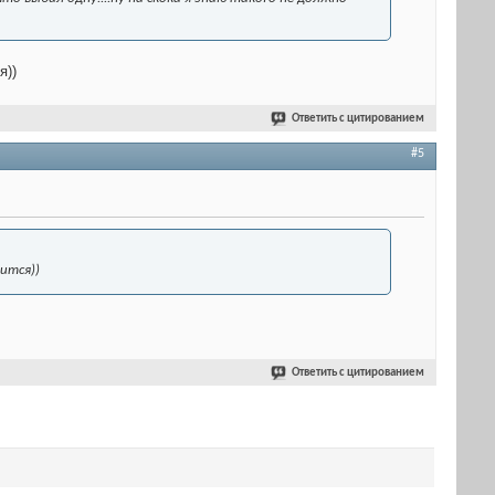
я))
Ответить с цитированием
#5
ится))
Ответить с цитированием