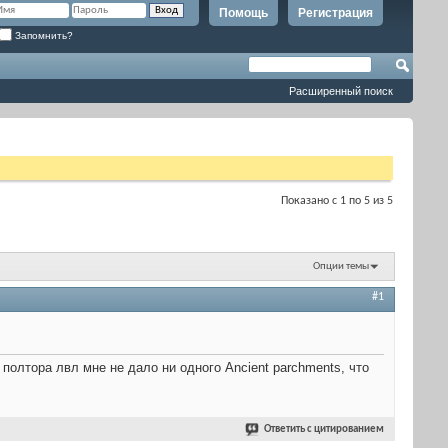
Помощь
Регистрация
Запомнить?
Расширенный поиск
Показано с 1 по 5 из 5
Опции темы
#1
 полтора лвл мне не дало ни одного Ancient parchments, что
Ответить с цитированием