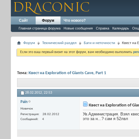
Сайт
Форум
Что нового?
Главная страница форума
Новые сообщения
Справка
Календарь
Опц
Форум
Технический раздел
Баги и неточности
Квест на E
Если это ваш первый визит на этот форум, вам необходимо выполнить
рег
Тема:
Квест на Exploration of Giants Cave, Part 1
28.02.2012,
22:53
Pain
Квест на Exploration of Gian
Новичок
Ув.Администрация. Взял квест
Регистрация
28.02.2012
это за н...? сам я 52лвл
Сообщений
4