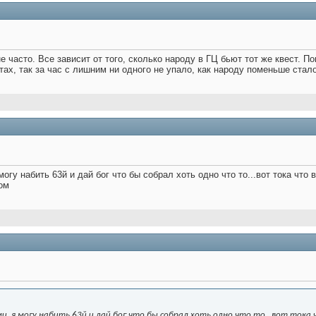
не часто. Все зависит от того, сколько народу в ГЦ бьют тот же квест.
тах, так за час с лишним ни одного не упало, как народу поменьше стал
могу набить 63й и дай бог что бы собрал хоть одно что то...вот тока что 
ом
и, я могу набить 63й и дай бог что бы собрал хоть одно что то...вот тока ч