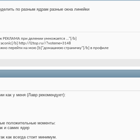
еделить по разным ядрам разные окна линейки
 РЕКЛАМА при делении умножается ..."[/b]
aconic[/b] http://l2top.ru//?voteme=3148
ожно перейти на мою [b]"домашнюю страничку"[/b] в профиле
ми как у меня (Лавр рекомендует):
ные положительные моменты:
ак и самих ядер
так как всегда стоит минимум.