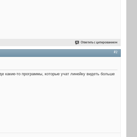
Ответить с цитированием
#2
оде какие-то программы, которые учат линейку видеть больше