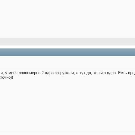
ти, у меня равномерно 2 ядра загружали, а тут да, только одно. Есть вр
точно))