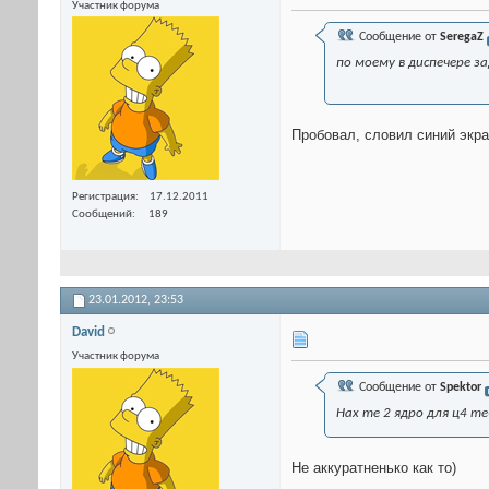
Участник форума
Сообщение от
SeregaZ
по моему в диспечере з
Пробовал, словил синий экра
Регистрация
17.12.2011
Сообщений
189
23.01.2012,
23:53
David
Участник форума
Сообщение от
Spektor
Нах те 2 ядро для ц4 т
Не аккуратненько как то)