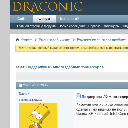
Сайт
Форум
Что нового?
Главная страница форума
Новые сообщения
Справка
Календарь
Опц
Форум
Технический раздел
Решение технических проблем
Если это ваш первый визит на этот форум, вам необходимо выполнить
рег
Тема:
Поддержка Л2 многоядерных процессоров.
23.01.2012,
20:45
David
Поддержка Л2 многоядер
Участник форума
Заметил что линейка сколько
сделать, но видимо не получ
Винда ХР х32 sp3. Intel Core 