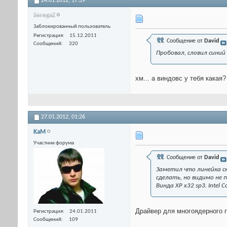
24.01.2012,
17:39
SeregaZ
Заблокированный пользователь
Регистрация
15.12.2011
Сообщение от
David
Сообщений
320
Пробовал, словил синий
хм... а виндовс у тебя какая
27.01.2012,
01:26
KaM
Участник форума
Сообщение от
David
Заметил что линейка ск
сделать, но видимо не 
Винда ХР х32 sp3. Intel Co
Драйвер для многоядерного 
Регистрация
24.01.2011
Сообщений
109