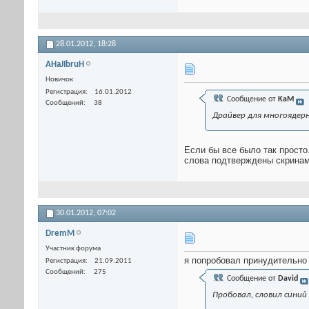
28.01.2012,
18:28
AHaJIbruH
Новичок
Регистрация
16.01.2012
Сообщение от
KaM
Сообщений
38
Драйвер для многоядер
Если бы все было так просто
слова подтверждены скринам
30.01.2012,
07:02
DremM
Участник форума
я попробовал принудительно 
Регистрация
21.09.2011
Сообщений
275
Сообщение от
David
Пробовал, словил синий