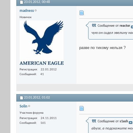
23.01.2012,
00:48
madness
Новичок
Сообщение от
reactor
чую он сидел эвелину н
разве по тихому нельзя ?
Регистрация
22.01.2012
Сообщений
41
23.01.2012,
01:02
Solin
Участник форума
Регистрация
24.11.2011
Сообщение от
s1ash
Сообщений
161
abyse, а подскажите мо