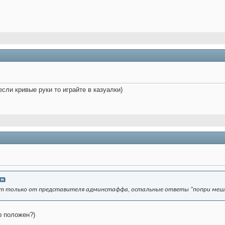
 если кривые руки то играйте в казуалки)
ует только от представителя админстаффа, остальные ответы "попри ме
р положен?)