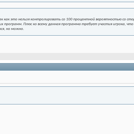
ак как это нельзя контролировать со 100 процентной вероятностью со стор
х программ. Плюс ко всему данная программа требует участия игрока, что 
ся, но можно.