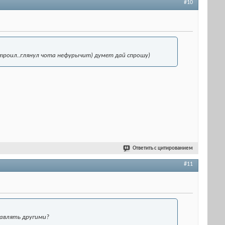
#10
строил..глянул чота нефурычит) думет дай спрошу)
Ответить с цитированием
#11
равлять другими?