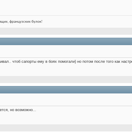
ящих, французских булок!
ивал.. чтоб сапорты ему в боях помогали) но потом после того как наст
тся, но возможно...