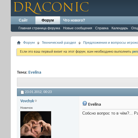
Сайт
Форум
Что нового?
Главная страница форума
Новые сообщения
Справка
Календарь
Опц
Форум
Технический раздел
Предложения и вопросы игрок
Если это ваш первый визит на этот форум, вам необходимо выполнить
рег
Тема:
Evelina
23.01.2012,
00:23
Vovchyk
Evelina
Новичок
Собсно вопрос то в чём?... 