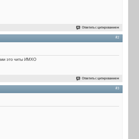
Ответить с цитированием
#2
ками это читы ИМХО
Ответить с цитированием
#3