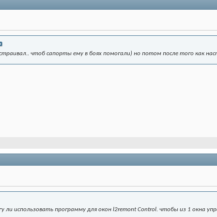
астраивал.. чтоб сапорты ему в боях помогали) но потом после того как на
гу ли использовать программу для окон l2remont Control. чтобы из 1 окна уп