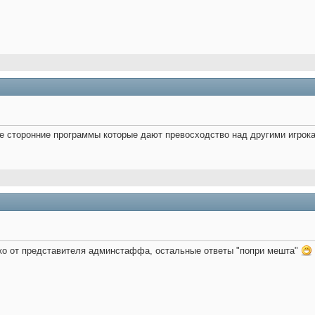
все сторонние программы которые дают превосходство над другими игро
ько от представителя админстаффа, остальные ответы "попри мешта"