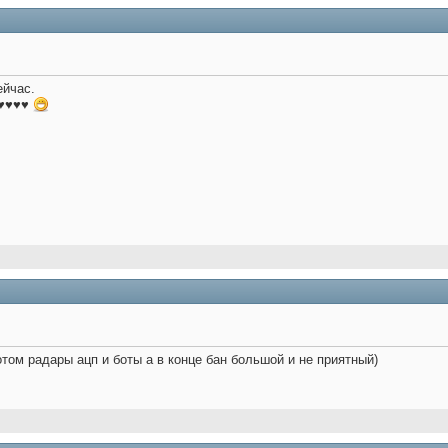
ейчас.
♥♥♥♥♥
отом радары ацп и боты а в конце бан большой и не приятный)