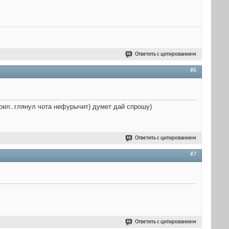
Ответить с цитированием
#6
роил..глянул чота нефурычит) думет дай спрошу)
Ответить с цитированием
#7
Ответить с цитированием