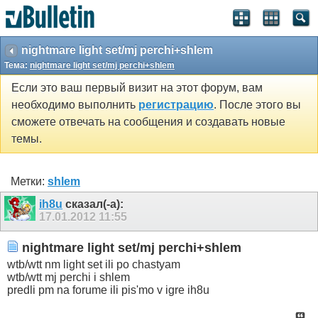
nightmare light set/mj perchi+shlem
Тема:
nightmare light set/mj perchi+shlem
Если это ваш первый визит на этот форум, вам
необходимо выполнить
регистрацию
. После этого вы
сможете отвечать на сообщения и создавать новые
темы.
Метки:
shlem
ih8u
сказал(-а):
17.01.2012
11:55
nightmare light set/mj perchi+shlem
wtb/wtt nm light set ili po chastyam
wtb/wtt mj perchi i shlem
predli pm na forume ili pis'mo v igre ih8u