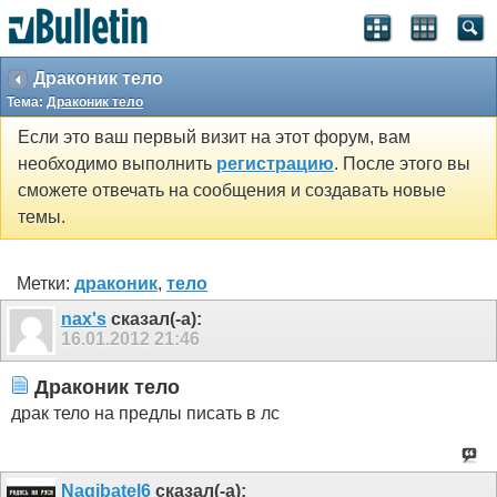
Драконик тело
Тема:
Драконик тело
Если это ваш первый визит на этот форум, вам
необходимо выполнить
регистрацию
. После этого вы
сможете отвечать на сообщения и создавать новые
темы.
Метки:
драконик
,
тело
nax's
сказал(-а):
16.01.2012
21:46
Драконик тело
драк тело на предлы писать в лс
Nagibatel6
сказал(-а):