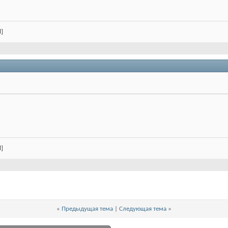
l]
l]
«
Предыдущая тема
|
Следующая тема
»