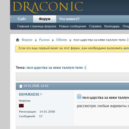
Сайт
Форум
Что нового?
Главная страница форума
Новые сообщения
Справка
Календарь
Опц
Форум
Рынок
Обмен
пол царства за хеви таллум тело :)
Если это ваш первый визит на этот форум, вам необходимо выполнить
рег
Тема:
пол царства за хеви таллум тело :)
19.01.2008,
12:42
KAMUKAD3E
пол царства за хеви таллум
Новичок
рассмотрю любые варианты 
Регистрация
14.01.2008
Сообщений
57