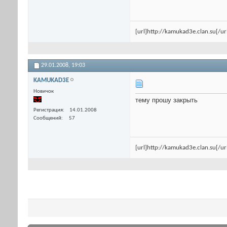
[url]http://kamukad3e.clan.su[/ur
29.01.2008,
19:03
KAMUKAD3E
Новичок
тему прошу закрыть
Регистрация
14.01.2008
Сообщений
57
[url]http://kamukad3e.clan.su[/ur