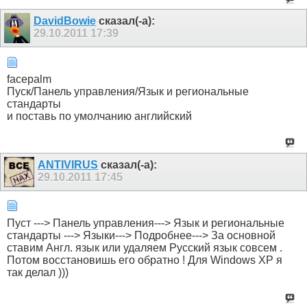
DavidBowie
сказал(-а):
29.10.2011
17:39
facepalm
Пуск/Панель управления/Язык и региональные
стандарты
и поставь по умолчанию английский
ANTIVIRUS
сказал(-а):
29.10.2011
17:45
Пуст ---> Панель управления---> Язык и региональные
стандарты ---> Языки---> Подробнее---> За основной
ставим Англ. язык или удаляем Русский язык совсем .
Потом восстановишь его обратно ! Для Windows XP я
так делал )))