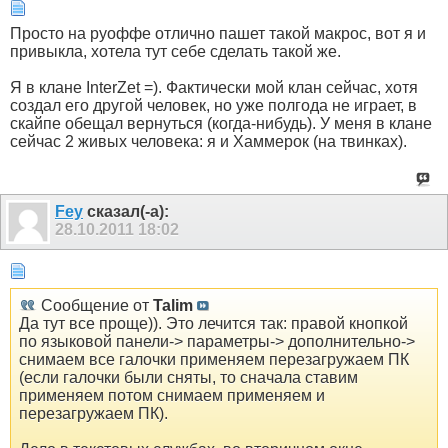
Просто на руоффе отлично пашет такой макрос, вот я и
привыкла, хотела тут себе сделать такой же.
Я в клане InterZet =). Фактически мой клан сейчас, хотя
создал его другой человек, но уже полгода не играет, в
скайпе обещал вернуться (когда-нибудь). У меня в клане
сейчас 2 живых человека: я и Хаммерок (на твинках).
Fey
сказал(-а):
28.10.2011
18:02
Сообщение от
Talim
Да тут все проще)). Это лечится так: правой кнопкой
по языковой панели-> параметры-> дополнительно->
снимаем все галочки применяем перезагружаем ПК
(если галочки были сняты, то сначала ставим
применяем потом снимаем применяем и
перезагружаем ПК).