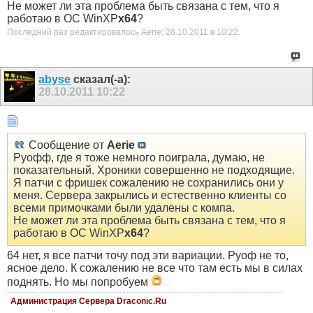
Не может ли эта проблема быть связана с тем, что я
работаю в ОС WinXP
x64
?
Последний раз редактировалось Aerie; 28.10.2011 в
10:22
.
abyse
сказал(-а):
28.10.2011
10:22
Сообщение от
Aerie
Руофф, где я тоже немного поиграла, думаю, не
показательный. Хроники совершенно не подходящие.
Я патчи с фришек сожалению не сохранились они у
меня. Сервера закрылись и естественно клиенты со
всеми примочками были удалены с компа.
Не может ли эта проблема быть связана с тем, что я
работаю в ОС WinXP
x64
?
64 нет, я все патчи точу под эти вариации. Руоф не то,
ясное дело. К сожалению не все что там есть мы в силах
поднять. Но мы попробуем
Администрация Сервера Draconic.Ru