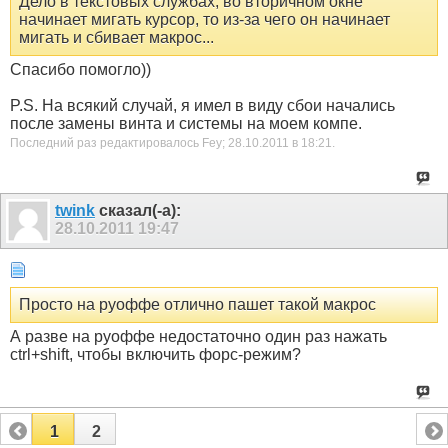
Дело в текстовых службах, во вторичном окне
начинает мигать курсор, то из-за чего он начинает
мигать и сбивает макрос...
Спасибо помогло))
P.S. На всякий случай, я имел в виду сбои начались
после замены винта и системы на моем компе.
Последний раз редактировалось Fey; 28.10.2011 в
18:21
.
twink
сказал(-а):
28.10.2011
19:47
Просто на руоффе отлично пашет такой макрос
А разве на руоффе недостаточно один раз нажать
ctrl+shift, чтобы включить форс-режим?
1
2