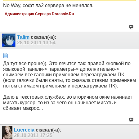
No Way, софт ла2 сервера не менялся.
Администрация Сервера Draconic.Ru
Talim
сказал(-а):
28.10.2011
13:54
Да тут все проще)). Это лечится так: правой кнопкой по
языковой панели-> параметры-> дополнительно->
снимаем все галочки применяем перезагружаем ПК
(если галочки были сняты, то сначала ставим применяем
потом снимаем применяем и перезагружаем ПК).
Дело в текстовых службах, во вторичном окне начинает
мигать курсор, то из-за чего он начинает мигать и
сбивает макрос...
Lucrecia
сказал(-а):
28.10.2011
17:25