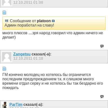
12.10.2011
01:08
Сообщение от
platoon
Админ поработал на славу!
много плюсов ....зря народ говорил что админ ничего не
делает)
Zangetsu
сказал(-а):
12.10.2011
01:18
ГМ конечно молодец но хотелось бы ограничится
последним предупреждением т.к. я слишком много
времени отдал серву и не хотелось бы так бездарно его
покидать
ParTim
сказал(-а):