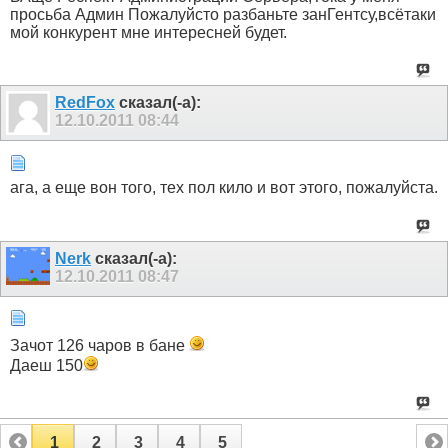
просьба Админ Пожалуйсто разбаньте занГентсу,всётаки
мой конкурент мне интересней будет.
RedFox
сказал(-а):
12.10.2011
08:44
ага, а еще вон того, тех пол кило и вот этого, пожалуйста.
Nerk
сказал(-а):
12.10.2011
08:47
Зачот 126 чаров в бане
Даеш 150
1
2
3
4
5