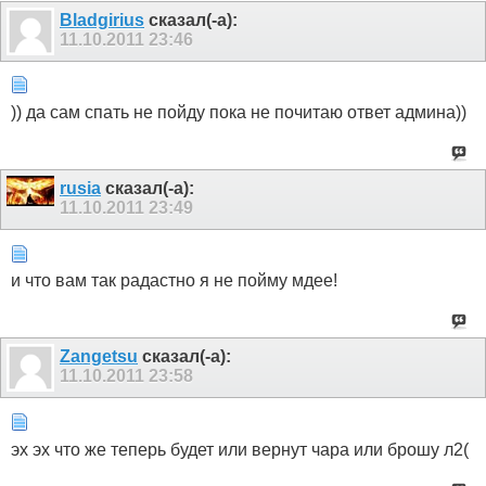
Bladgirius
сказал(-а):
11.10.2011
23:46
)) да сам спать не пойду пока не почитаю ответ админа))
rusia
сказал(-а):
11.10.2011
23:49
и что вам так радастно я не пойму мдее!
Zangetsu
сказал(-а):
11.10.2011
23:58
эх эх что же теперь будет или вернут чара или брошу л2(