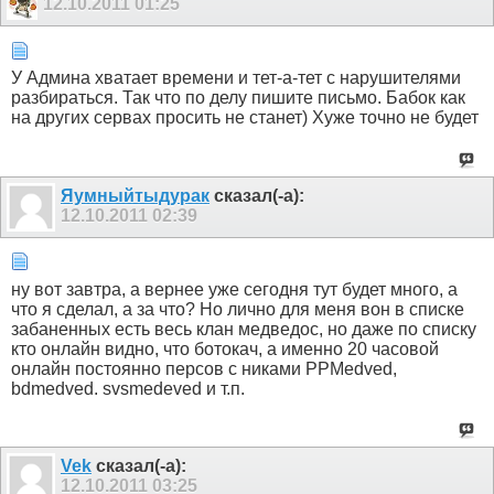
12.10.2011
01:25
У Админа хватает времени и тет-а-тет с нарушителями
разбираться. Так что по делу пишите письмо. Бабок как
на других сервах просить не станет) Хуже точно не будет
Яумныйтыдурак
сказал(-а):
12.10.2011
02:39
ну вот завтра, а вернее уже сегодня тут будет много, а
что я сделал, а за что? Но лично для меня вон в списке
забаненных есть весь клан медведос, но даже по списку
кто онлайн видно, что ботокач, а именно 20 часовой
онлайн постоянно персов с никами PPMedved,
bdmedved. svsmedeved и т.п.
Vek
сказал(-а):
12.10.2011
03:25