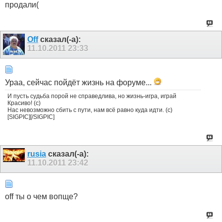
продали(
Off
сказал(-а):
11.10.2011
23:33
Ураа, сейчас пойдёт жизнь на форуме...
И пусть судьба порой не справедлива, но жизнь-игра, играй
Красиво! (с)
Нас невозможно сбить с пути, нам всё равно куда идти. (с)
[SIGPIC][/SIGPIC]
rusia
сказал(-а):
11.10.2011
23:42
off ты о чем вопще?