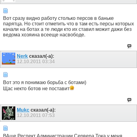
Вот сразу видно работу столько персов в баньке
парятца. Но стоит отметить что в там есть персы которых
качали на ботах а те люди кто их ставил можит дажи без
ведома хозяина всееще насвободе.
Nerk
сказал(-а):
12.10.2011
03:34
Вот это я понимаю борьба с ботами)
Щас некто ботов не поставит
Mukc
сказал(-а):
12.10.2011
07:53
ВАще Респект Администрации Сервера,Тока у меня