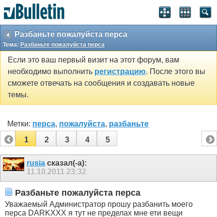
Разбаньте пожалуйста перса
Тема:
Разбаньте пожалуйста перса
Если это ваш первый визит на этот форум, вам
необходимо выполнить
регистрацию
. После этого вы
сможете отвечать на сообщения и создавать новые
темы.
Метки:
перса
,
пожалуйста
,
разбаньте
1
2
3
4
5
rusia
сказал(-а):
11.10.2011
23:32
Разбаньте пожалуйста перса
Уважаемый Администратор прошу разбанить моего
перса DARKXXX я тут не пределах мне ети вещи