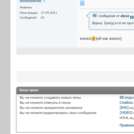
bloodybarbie.
Новичок
Регистрация
27.09.2011
Сообщение от
abyse
Сообщений
36
Верно. Грейд в с4 не пр
жалко
)ой как жалко)
Ваши права
Вы
не можете
создавать новые темы
BB коды
Вы
не можете
отвечать в темах
Смайлы
Вы
не можете
прикреплять вложения
[IMG]
ко
Вы
не можете
редактировать свои сообщения
[VIDEO]
HTML к
Правила