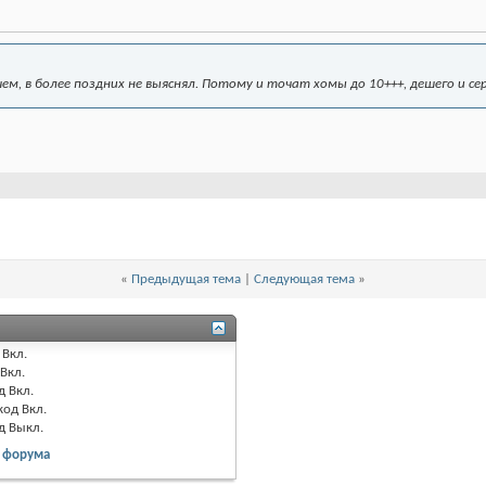
ичем, в более поздних не выяснял. Потому и точат хомы до 10+++, дешего и с
«
Предыдущая тема
|
Следующая тема
»
Вкл.
Вкл.
д
Вкл.
код
Вкл.
од
Выкл.
 форума