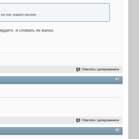
 он то знает точно.
ердито, и сломать не жалко.
Ответить с цитированием
#7
Ответить с цитированием
#8