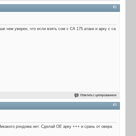
#2
е чем уверен, что если взять сом с СА 175 атаки и арку с са
Ответить с цитированием
#3
акого рэндома нет. Сделай ОЕ арку +++ и срань от овера