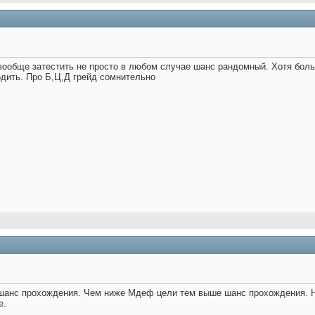
вообще затестить не просто в любом случае шанс рандомный. Хотя больш
дить. Про Б,Ц,Д грейд сомнительно
анс прохождения. Чем ниже Мдеф цели тем выше шанс прохождения. Ник
е.