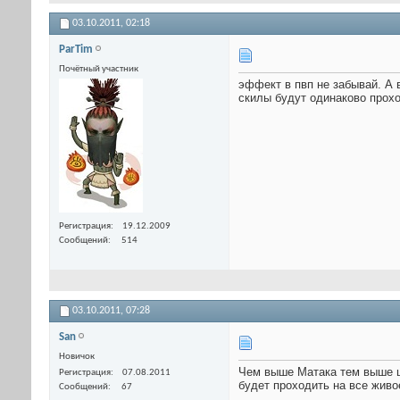
03.10.2011,
02:18
ParTim
Почётный участник
эффект в пвп не забывай. А 
скилы будут одинаково прохо
Регистрация
19.12.2009
Сообщений
514
03.10.2011,
07:28
San
Новичок
Чем выше Матака тем выше ш
Регистрация
07.08.2011
будет проходить на все живо
Сообщений
67