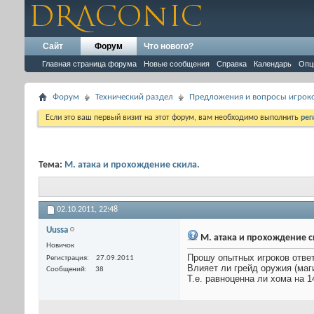
Сайт
Форум
Что нового?
Главная страница форума
Новые сообщения
Справка
Календарь
Опц
Форум
Технический раздел
Предложения и вопросы игрок
Если это ваш первый визит на этот форум, вам необходимо выполнить
рег
Тема:
М. атака и прохождение скила.
02.10.2011,
22:48
Uussa
М. атака и прохождение с
Новичок
Прошу опытных игроков ответ
Регистрация
27.09.2011
Влияет ли грейд оружия (маги
Сообщений
38
Т.е. равноценна ли хома на 14