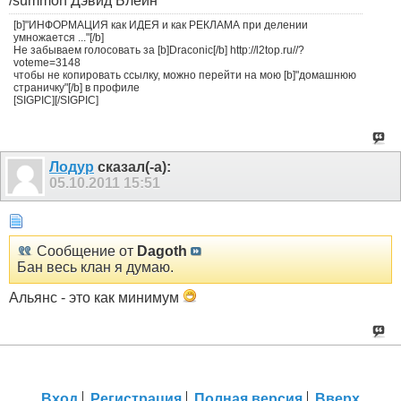
/summon Дэвид Блейн
[b]"ИНФОРМАЦИЯ как ИДЕЯ и как РЕКЛАМА при делении
умножается ..."[/b]
Не забываем голосовать за [b]Draconic[/b] http://l2top.ru//?
voteme=3148
чтобы не копировать ссылку, можно перейти на мою [b]"домашнюю
страничку"[/b] в профиле
[SIGPIC][/SIGPIC]
Лодур
сказал(-а):
05.10.2011
15:51
Сообщение от
Dagoth
Бан весь клан я думаю.
Альянс - это как минимум
Вход
Регистрация
Полная версия
Вверх