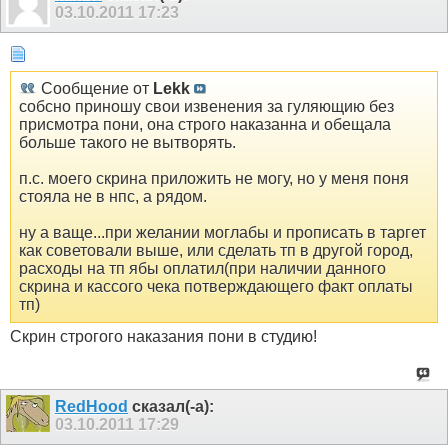
03.10.2011
17:23
Сообщение от
Lekk
собсно приношу свои извенения за гуляющию без
присмотра пони, она строго наказанна и обещала
больше такого не вытворять.
п.с. моего скрина приложить не могу, но у меня поня
стояла не в нпс, а рядом.
ну а ваще...при желании моглабы и прописать в таргет
как советовали выше, или сделать тп в другой город,
расходы на тп ябы оплатил(при наличии данного
скрина и кассого чека потверждающего факт оплаты
тп)
Скрин строгого наказания пони в студию!
RedHood
сказал(-а):
03.10.2011
17:29