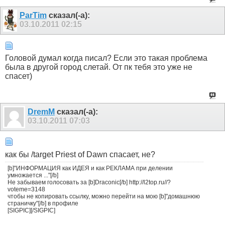
ParTim
сказал(-а):
03.10.2011
02:15
Головой думал когда писал? Если это такая проблема
была в другой город слетай. От пк тебя это уже не
спасет)
DremM
сказал(-а):
03.10.2011
07:03
как бы /target Priest of Dawn спасает, не?
[b]"ИНФОРМАЦИЯ как ИДЕЯ и как РЕКЛАМА при делении
умножается ..."[/b]
Не забываем голосовать за [b]Draconic[/b] http://l2top.ru//?
voteme=3148
чтобы не копировать ссылку, можно перейти на мою [b]"домашнюю
страничку"[/b] в профиле
[SIGPIC][/SIGPIC]