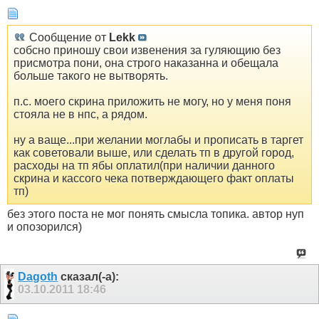
Сообщение от
Lekk
собсно приношу свои извенения за гуляющию без
присмотра пони, она строго наказанна и обещала
больше такого не вытворять.
п.с. моего скрина приложить не могу, но у меня поня
стояла не в нпс, а рядом.
ну а ваще...при желании моглабы и прописать в таргет
как советовали выше, или сделать тп в другой город,
расходы на тп ябы оплатил(при наличии данного
скрина и кассого чека потверждающего факт оплаты
тп)
без этого поста не мог понять смысла топика. автор нуп
и опозорился)
Dagoth
сказал(-а):
03.10.2011
18:46