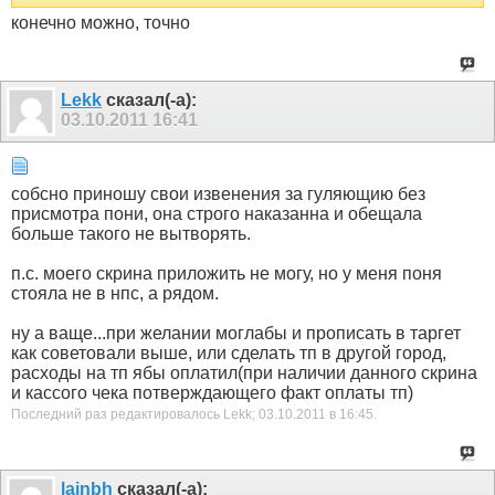
конечно можно, точно
Lekk
сказал(-а):
03.10.2011
16:41
собсно приношу свои извенения за гуляющию без
присмотра пони, она строго наказанна и обещала
больше такого не вытворять.
п.с. моего скрина приложить не могу, но у меня поня
стояла не в нпс, а рядом.
ну а ваще...при желании моглабы и прописать в таргет
как советовали выше, или сделать тп в другой город,
расходы на тп ябы оплатил(при наличии данного скрина
и кассого чека потверждающего факт оплаты тп)
Последний раз редактировалось Lekk; 03.10.2011 в
16:45
.
lainbh
сказал(-а):