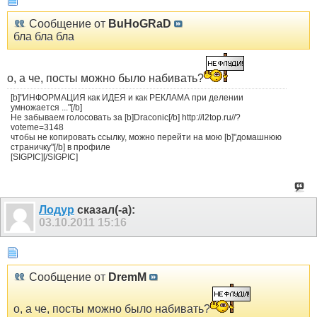
Сообщение от
BuHoGRaD
бла бла бла
о, а че, посты можно было набивать?
[b]"ИНФОРМАЦИЯ как ИДЕЯ и как РЕКЛАМА при делении
умножается ..."[/b]
Не забываем голосовать за [b]Draconic[/b] http://l2top.ru//?
voteme=3148
чтобы не копировать ссылку, можно перейти на мою [b]"домашнюю
страничку"[/b] в профиле
[SIGPIC][/SIGPIC]
Лодур
сказал(-а):
03.10.2011
15:16
Сообщение от
DremM
о, а че, посты можно было набивать?