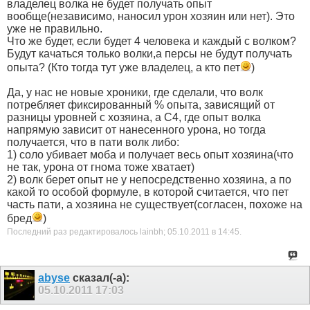
владелец волка не будет получать опыт
вообще(независимо, наносил урон хозяин или нет). Это
уже не правильно.
Что же будет, если будет 4 человека и каждый с волком?
Будут качаться только волки,а персы не будут получать
опыта? (Кто тогда тут уже владелец, а кто пет
)
Да, у нас не новые хроники, где сделали, что волк
потребляет фиксированный % опыта, зависящий от
разницы уровней с хозяина, а С4, где опыт волка
напрямую зависит от нанесенного урона, но тогда
получается, что в пати волк либо:
1) соло убивает моба и получает весь опыт хозяина(что
не так, урона от гнома тоже хватает)
2) волк берет опыт не у непосредственно хозяина, а по
какой то особой формуле, в которой считается, что пет
часть пати, а хозяина не существует(согласен, похоже на
бред
)
Последний раз редактировалось lainbh; 05.10.2011 в
14:45
.
abyse
сказал(-а):
05.10.2011
17:03