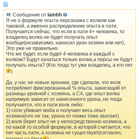
Сообщение от
lainbh
Я не о формуле опыта персонажа с волком как
таковой, а именно распределение опыта в пати.
Получается сейчас, что если в пати 4+ человека, то
владелец волка не будет получать опыт
вообще(независимо, наносил урон хозяин или нет).
Это уже не правильно.
Что же будет, если будет 4 человека и каждый с
волком? Будут качаться только волки,а персы не будут
получать опыта? (Кто тогда тут уже владелец, а кто пет
)
Да, у нас не новые хроники, где сделали, что волк
потребляет фиксированный % опыта, зависящий от
разницы уровней с хозяина, а С4, где опыт волка
напрямую зависит от нанесенного урона, но тогда
получается, что в пати волк либо:
1) соло убивает моба и получает весь опыт
хозяина(что не так, урона от гнома тоже хватает)
2) волк берет опыт не у непосредственно хозяина, а
по какой то особой формуле, в которой считается, что
пет часть пати, а хозяина не существует(согласен,
похоже на бред
)