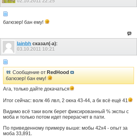
02.10.2011
22:25
багюзер! бан ему!
lainbh
сказал(-а):
03.10.2011
10:21
Сообщение от
RedHood
багюзер! бан ему!
Ага, только дайте докачаться
Итог сейчас: волк 46 лвл, 2 окна 43-44, а бх всё ещё 41
Видимо всё таки волк берет фиксированный % экспы с
моба и только потом идет перерасчет в пати.
По приведенному примеру выше: мобы 42х4 - опыт за
моба 33,891.