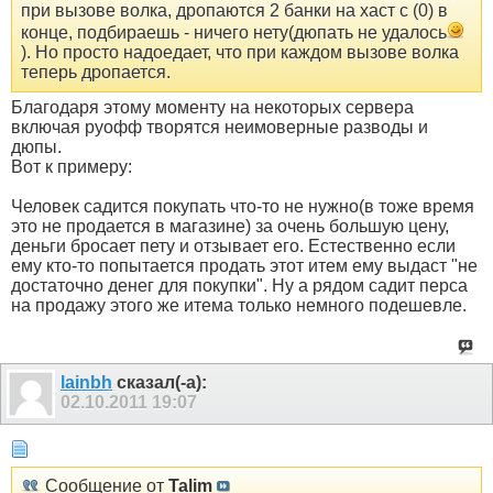
при вызове волка, дропаются 2 банки на хаст с (0) в
конце, подбираешь - ничего нету(дюпать не удалось
). Но просто надоедает, что при каждом вызове волка
теперь дропается.
Благодаря этому моменту на некоторых сервера
включая руофф творятся неимоверные разводы и
дюпы.
Вот к примеру:
Человек садится покупать что-то не нужно(в тоже время
это не продается в магазине) за очень большую цену,
деньги бросает пету и отзывает его. Естественно если
ему кто-то попытается продать этот итем ему выдаст "не
достаточно денег для покупки". Ну а рядом садит перса
на продажу этого же итема только немного подешевле.
lainbh
сказал(-а):
02.10.2011
19:07
Сообщение от
Talim