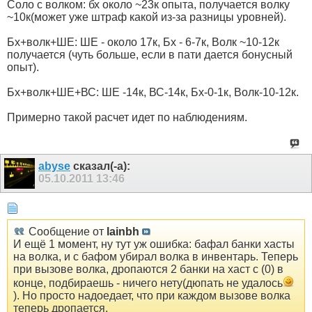
Соло с волком: бх около ~23к опыта, получается волку
~10к(может уже штраф какой из-за разницы уровней).
Бх+волк+ШЕ: ШЕ - около 17к, Бх - 6-7к, Волк ~10-12к
получается (чуть больше, если в пати дается бонусный
опыт).
Бх+волк+ШЕ+ВС: ШЕ -14к, ВС-14к, Бх-0-1к, Волк-10-12к.
Примерно такой расчет идет по наблюдениям.
abyse
сказал(-а):
05.10.2011
13:46
Сообщение от
lainbh
И ещё 1 момент, ну тут уж ошибка: бафал банки хасты
на волка, и с бафом убирал волка в инвентарь. Теперь
при вызове волка, дропаются 2 банки на хаст с (0) в
конце, подбираешь - ничего нету(дюпать не удалось
). Но просто надоедает, что при каждом вызове волка
теперь дропается.