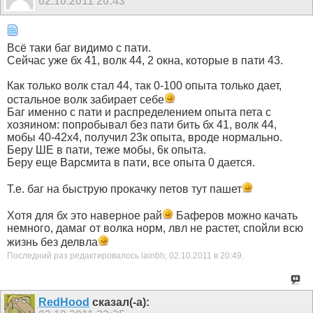
02.10.2011
20:43
Всё таки баг видимо с пати.
Сейчас уже бх 41, волк 44, 2 окна, которые в пати 43.
Как только волк стал 44, так 0-100 опыта только дает,
остальное волк забирает себе
Баг именно с пати и распределением опыта пета с
хозяином: попробывал без пати бить бх 41, волк 44,
мобы 40-42х4, получил 23к опыта, вроде нормально.
Беру ШЕ в пати, теже мобы, 6к опыта.
Беру еще Варсмита в пати, все опыта 0 дается.
Т.е. баг на быструю прокачку петов тут пашет
Хотя для бх это наверное рай
Баферов можно качать
немного, дамаг от волка норм, лвл не растет, спойли всю
жизнь без делвла
Последний раз редактировалось lainbh; 02.10.2011 в
20:49
.
RedHood
сказал(-а):