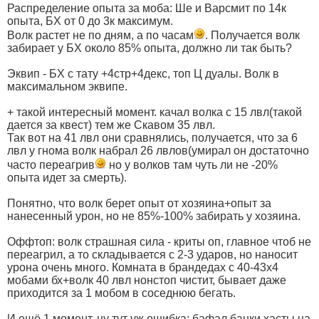
Распределение опыта за моба: Ше и Варсмит по 14к
опыта, БХ от 0 до 3к максимум.
Волк растет не по дням, а по часам
. Получается волк
забирает у БХ около 85% опыта, должно ли так быть?
Эквип - БХ с тату +4стр+4декс, топ Ц дуалы. Волк в
максимальном эквипе.
+ такой интересный момент. качал волка с 15 лвл(такой
дается за квест) тем же Скавом 35 лвл.
Так вот на 41 лвл они сравнялись, получается, что за 6
лвл у гнома волк набрал 26 лвлов(умирал он достаточно
часто переагрив
но у волков там чуть ли не -20%
опыта идет за смерть).
Понятно, что волк берет опыт от хозяина+опыт за
нанесенный урон, но не 85%-100% забирать у хозяина.
Оффтоп: волк страшная сила - криты оп, главное чтоб не
переагрил, а то складывается с 2-3 ударов, но наносит
урона очень много. Комната в брандедах с 40-43х4
мобами бх+волк 40 лвл нонстоп чистит, бывает даже
приходится за 1 мобом в соседнюю бегать.
И ещё 1 момент, ну тут уж ошибка: бафал банки хасты на