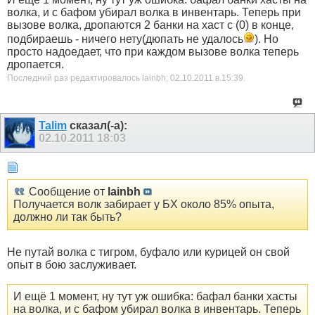
волка, и с бафом убирал волка в инвентарь. Теперь при
вызове волка, дропаются 2 банки на хаст с (0) в конце,
подбираешь - ничего нету(дюпать не удалось
). Но
просто надоедает, что при каждом вызове волка теперь
дропается.
Последний раз редактировалось lainbh; 02.10.2011 в
15:39
.
Talim
сказал(-а):
02.10.2011
18:03
Сообщение от
lainbh
Получается волк забирает у БХ около 85% опыта,
должно ли так быть?
Не путай волка с тигром, буфало или курицей он свой
опыт в бою заслуживает.
И ещё 1 момент, ну тут уж ошибка: бафал банки хасты
на волка, и с бафом убирал волка в инвентарь. Теперь