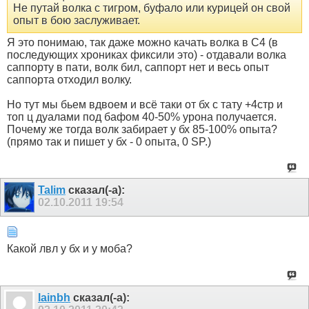
Не путай волка с тигром, буфало или курицей он свой
опыт в бою заслуживает.
Я это понимаю, так даже можно качать волка в С4 (в
последующих хрониках фиксили это) - отдавали волка
саппорту в пати, волк бил, саппорт нет и весь опыт
саппорта отходил волку.
Но тут мы бьем вдвоем и всё таки от бх с тату +4стр и
топ ц дуалами под бафом 40-50% урона получается.
Почему же тогда волк забирает у бх 85-100% опыта?
(прямо так и пишет у бх - 0 опыта, 0 SP.)
Talim
сказал(-а):
02.10.2011
19:54
Какой лвл у бх и у моба?
lainbh
сказал(-а):