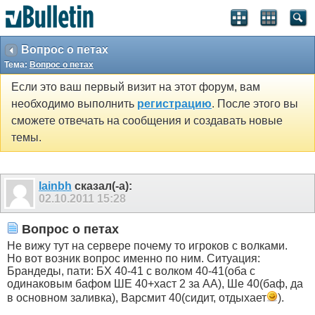
Вопрос о петах
Тема:
Вопрос о петах
Если это ваш первый визит на этот форум, вам
необходимо выполнить
регистрацию
. После этого вы
сможете отвечать на сообщения и создавать новые
темы.
lainbh
сказал(-а):
02.10.2011
15:28
Вопрос о петах
Не вижу тут на сервере почему то игроков с волками.
Но вот возник вопрос именно по ним. Ситуация:
Брандеды, пати: БХ 40-41 с волком 40-41(оба с
одинаковым бафом ШЕ 40+хаст 2 за АА), Ше 40(баф, да
в основном заливка), Варсмит 40(сидит, отдыхает
).