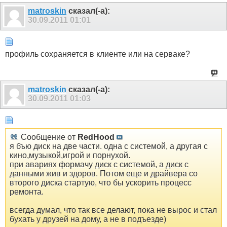
matroskin
сказал(-а):
30.09.2011
01:01
профиль сохраняется в клиенте или на серваке?
matroskin
сказал(-а):
30.09.2011
01:03
Сообщение от
RedHood
я бъю диск на две части. одна с системой, а другая с
кино,музыкой,игрой и порнухой.
при авариях формачу диск с системой, а диск с
данными жив и здоров. Потом еще и драйвера со
второго диска стартую, что бы ускорить процесс
ремонта.
всегда думал, что так все делают, пока не вырос и стал
бухать у друзей на дому, а не в подъезде)