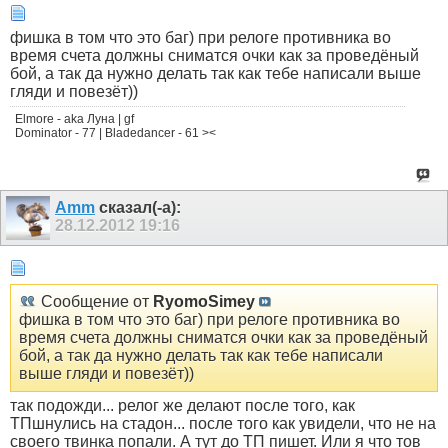
фишка в том что это баг) при релоге противника во
время счета должны сниматся очки как за проведёный
бой, а так да нужно делать так как тебе написали выше
гляди и повезёт))
Elmore - aka Луна | gf
Dominator - 77 | Bladedancer - 61 ><
Amm
сказал(-а):
28.12.2012
19:16
Сообщение от
RyomoSimey
фишка в том что это баг) при релоге противника во
время счета должны сниматся очки как за проведёный
бой, а так да нужно делать так как тебе написали
выше гляди и повезёт))
так подожди... релог же делают после того, как
ТПшнулись на стадон... после того как увидели, что не на
своего твинка попали. А тут до ТП пишет. Или я что тов