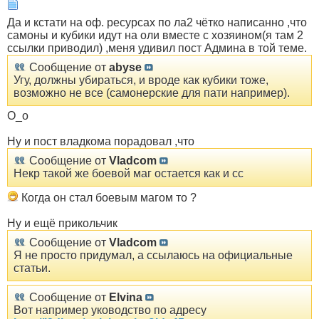
Да и кстати на оф. ресурсах по ла2 чётко написанно ,что
самоны и кубики идут на оли вместе с хозяином(я там 2
ссылки приводил) ,меня удивил пост Админа в той теме.
Сообщение от
abyse
Угу, должны убираться, и вроде как кубики тоже,
возможно не все (самонерские для пати например).
О_о
Ну и пост владкома порадовал ,что
Сообщение от
Vladcom
Некр такой же боевой маг остается как и сс
Когда он стал боевым магом то ?
Ну и ещё прикольчик
Сообщение от
Vladcom
Я не просто придумал, а ссылаюсь на официальные
статьи.
Сообщение от
Elvina
Вот например уководство по адресу