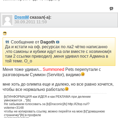
DremM
сказал(-а):
30.09.2011
11:59
Сообщение от
Dagoth
Да и кстати на оф. ресурсах по ла2 чётко написанно
,что самоны и кубики идут на оли вместе с хозяином(я
там 2 ссылки приводил) ,меня удивил пост Админа в
той теме. О_о
Меня тоже удивил...
Summoned
Pets перепутали с
разговорным Суммон (Servitor), видимо
мне хоть до олимпа еще и далеко, но все равно хочется,
чтобы все нормально работало
[b]"ИНФОРМАЦИЯ как ИДЕЯ и как РЕКЛАМА при делении
умножается ..."[/b]
Не забываем голосовать за [b]Draconic[/b] http://l2top.ru//?
voteme=3148
чтобы не копировать ссылку, можно перейти на мою [b]"домашнюю
страничку"[/b] в профиле