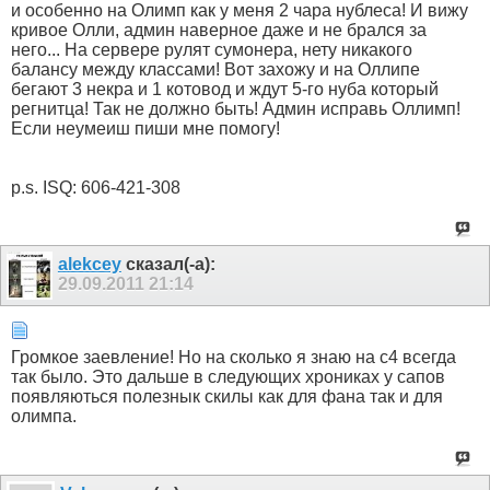
и особенно на Олимп как у меня 2 чара нублеса! И вижу
кривое Олли, админ наверное даже и не брался за
него... На сервере рулят сумонера, нету никакого
балансу между классами! Вот захожу и на Оллипе
бегают 3 некра и 1 котовод и ждут 5-го нуба который
регнитца! Так не должно быть! Админ исправь Оллимп!
Если неумеиш пиши мне помогу!
p.s. ISQ: 606-421-308
alekcey
сказал(-а):
29.09.2011
21:14
Громкое заевление! Но на сколько я знаю на с4 всегда
так было. Это дальше в следующих хрониках у сапов
появляються полезнык скилы как для фана так и для
олимпа.