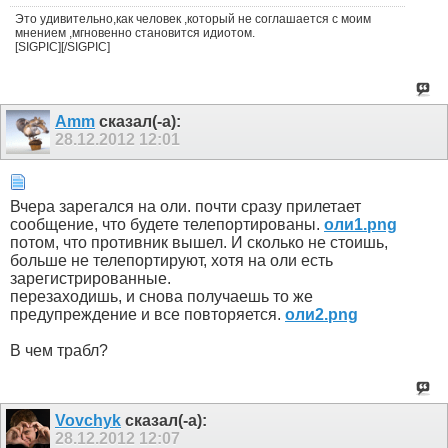
Это удивительно,как человек ,который не соглашается с моим
мнением ,мгновенно становится идиотом.
[SIGPIC][/SIGPIC]
Amm
сказал(-а):
28.12.2012
12:01
Вчера зарегался на оли. почти сразу прилетает
сообщение, что будете телепортированы.
оли1.png
потом, что противник вышел. И сколько не стоишь,
больше не телепортируют, хотя на оли есть
зарегистрированные.
перезаходишь, и снова получаешь то же
предупреждение и все повторяется.
оли2.png
В чем трабл?
Vovchyk
сказал(-а):
28.12.2012
12:07