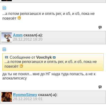
...а потом релогаешся и опять рег, и о5, и о5, пока не
повезёт
Amm
сказал(-а):
28.12.2012
18:20
Сообщение от
Vovchyk
...а потом релогаешся и опять рег, и о5, и о5, пока не
повезёт
да ты не понял... мне до НГ нада туда попасть, а не к
апокалипсису
RyomoSimey
сказал(-а):
28.12.2012
19:01