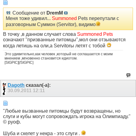
Сообщение от
DremM
Меня тоже удивил...
Summoned
Pets перепутали с
разговорным Суммон (Servitor), видимо
В точку ,в данном случает слова
Summoned Pets
означают "призванные питомцы",мол они отзываются
когда летишь на оли,а Servitorы летят с тобой
Это удивительно,как человек ,который не соглашается с моим
мнением ,мгновенно становится идиотом.
[SIGPIC][/SIGPIC]
Dagoth
сказал(-а):
30.09.2011
12:11
"Любые вызванные питомцы будут возвращены, но
слуги и кубы могут сопровождать игрока на Олимпиаду."
© руоф.
Шуба и скелет у некра - это слуги .