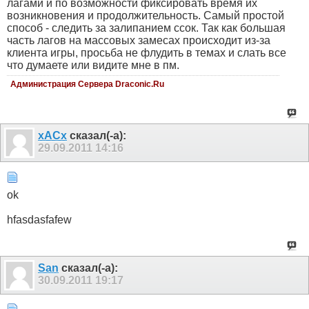
лагами и по возможности фиксировать время их
возникновения и продолжительность. Самый простой
способ - следить за залипанием ссок. Так как большая
часть лагов на массовых замесах происходит из-за
клиента игры, просьба не флудить в темах и слать все
что думаете или видите мне в пм.
Администрация Сервера Draconic.Ru
xACx
сказал(-а):
29.09.2011
14:16
ok
hfasdasfafew
San
сказал(-а):
30.09.2011
19:17