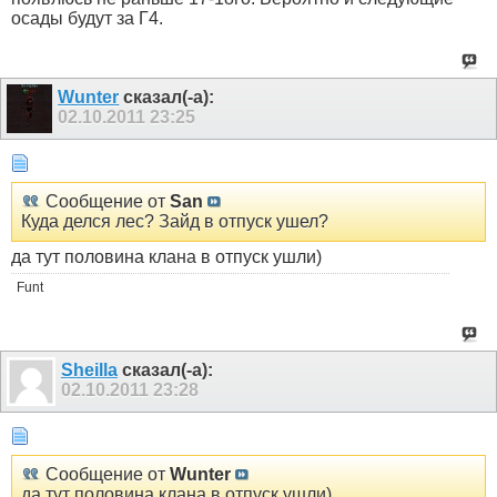
осады будут за Г4.
Wunter
сказал(-а):
02.10.2011
23:25
Сообщение от
San
Куда делся лес? Зайд в отпуск ушел?
да тут половина клана в отпуск ушли)
Funt
Sheilla
сказал(-а):
02.10.2011
23:28
Сообщение от
Wunter
да тут половина клана в отпуск ушли)