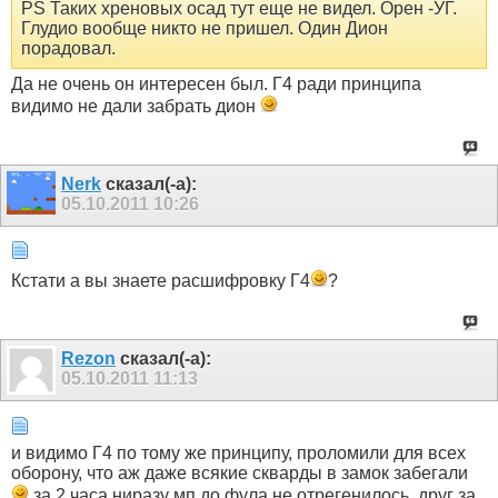
PS Таких хреновых осад тут еще не видел. Орен -УГ.
Глудио вообще никто не пришел. Один Дион
порадовал.
Да не очень он интересен был. Г4 ради принципа
видимо не дали забрать дион
Nerk
сказал(-а):
05.10.2011
10:26
Кстати а вы знаете расшифровку Г4
?
Rezon
сказал(-а):
05.10.2011
11:13
и видимо Г4 по тому же принципу, проломили для всех
оборону, что аж даже всякие скварды в замок забегали
за 2 часа ниразу мп до фула не отрегенилось, друг за