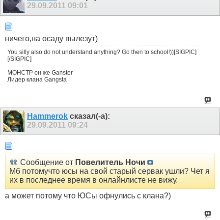
29.09.2011
09:01
ничего,на осаду вылезут)
You silly also do not understand anything? Go then to school!))[SIGPIC]
[/SIGPIC]
МОНСТР он же Ganster
Лидер клана Gangsta
Hammerok
сказал(-а):
29.09.2011
09:24
Сообщение от
Пoвелитель Ночи
Мб потомучто юсы на свой старый сервак ушли? Чет я
их в последнее время в онлайнлисте не вижу.
а может потому что ЮСы офнулись с клана?)