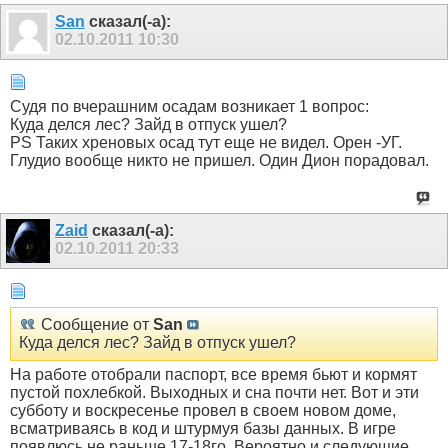
San
сказал(-а):
02.10.2011
10:30
Судя по вчерашним осадам возникает 1 вопрос:
Куда делся лес? Зайд в отпуск ушел?
PS Таких хреновых осад тут еще не видел. Орен -УГ.
Глудио вообще никто не пришел. Один Дион порадовал.
Zaid
сказал(-а):
02.10.2011
20:33
Сообщение от
San
Куда делся лес? Зайд в отпуск ушел?
На работе отобрали паспорт, все время бьют и кормят
пустой похлебкой. Выходных и сна почти нет. Вот и эти
субботу и воскресенье провел в своем новом доме,
всматриваясь в код и штурмуя базы данных. В игре
появлюсь не раньше 17-18го. Вероятно и следующие