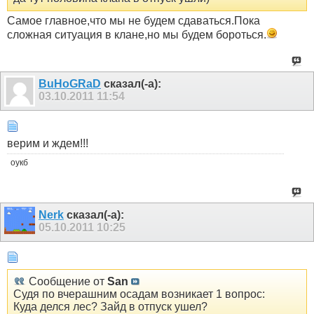
Самое главное,что мы не будем сдаваться.Пока
сложная ситуация в клане,но мы будем бороться.
BuHoGRaD
сказал(-а):
03.10.2011
11:54
верим и ждем!!!
оукб
Nerk
сказал(-а):
05.10.2011
10:25
Сообщение от
San
Судя по вчерашним осадам возникает 1 вопрос:
Куда делся лес? Зайд в отпуск ушел?