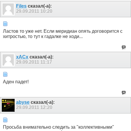
Files
сказал(-а):
29.09.2011
10:20
Ластов то уже нет. Если меридиан опять договорится с
хитростью, то тут к гадалке не ходи...
xACx
сказал(-а):
29.09.2011
11:17
Аден падет!
abyse
сказал(-а):
29.09.2011
12:20
Просьба внимательно следить за "коллективными"