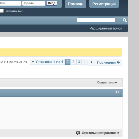
Помощь
Регистрация
Запомнить?
Расширенный поиск
Страница 1 из 4
1
2
3
4
о с 1 по 20 из 70
Последняя
Опции темы
#1
Ответить с цитированием