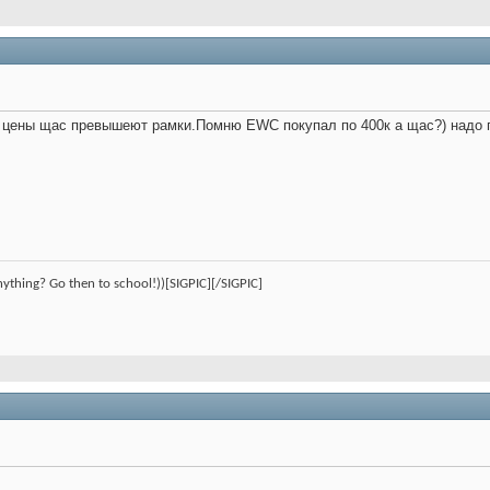
то цены щас превышеют рамки.Помню EWC покупал по 400к а щас?) надо 
nything? Go then to school!))[SIGPIC][/SIGPIC]