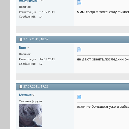
6e3yMHblu^^
Новичок
ммм тогда я тоже хочу тыквен
Регистрация
27.09.2011
Сообщений
14
27.09.2011,
18:52
Rom
Новичок
не дают звента,последний ок
Регистрация
16.07.2011
Сообщений
12
27.09.2011,
19:22
Михаил
Участник форума
если не больше,я уже и забыл