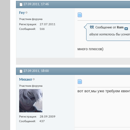
27.09.2011,
17:46
Fey
Участник форума
Регистрация
27.07.2011
Сообщение от
Rom
Сообщений
166
abyse хотелось бы узн
много плюсов)
27.09.2011,
18:00
Михаил
Участник форума
вот вот,мы уже требуем евен
Регистрация
28.09.2009
Сообщений
437