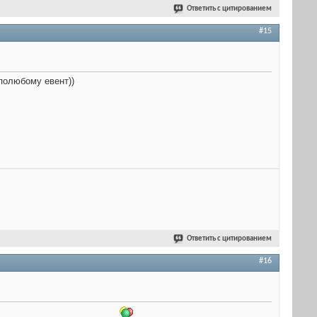
Ответить с цитированием
#15
полюбому евент))
Ответить с цитированием
#16