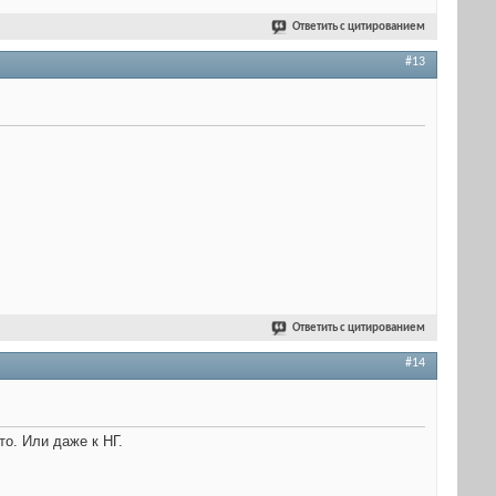
Ответить с цитированием
#13
Ответить с цитированием
#14
то. Или даже к НГ.