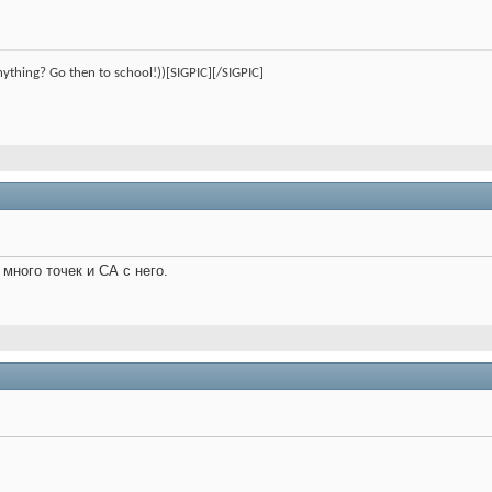
nything? Go then to school!))[SIGPIC][/SIGPIC]
много точек и СА с него.