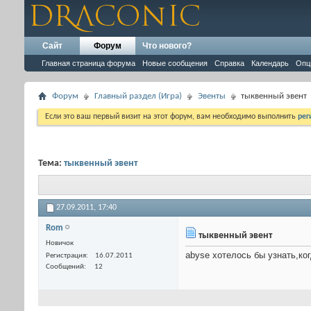
Сайт
Форум
Что нового?
Главная страница форума
Новые сообщения
Справка
Календарь
Опц
Форум
Главный раздел (Игра)
Эвенты
тыквенный эвент
Если это ваш первый визит на этот форум, вам необходимо выполнить
рег
Тема:
тыквенный эвент
27.09.2011,
17:40
Rom
тыквенный эвент
Новичок
abyse хотелось бы узнать,ко
Регистрация
16.07.2011
Сообщений
12