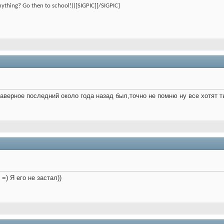
nything? Go then to school!))[SIGPIC][/SIGPIC]
наверное последний около года назад был,точно не помню ну все хотят т
=) Я его не застал))