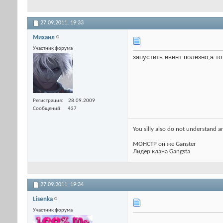
27.09.2011,
19:33
Михаил
Участник форума
запустить евент полезно,а 
Регистрация
28.09.2009
Сообщений
437
You silly also do not understand a
МОНСТР он же Ganster
Лидер клана Gangsta
27.09.2011,
19:34
Lisenka
Участник форума