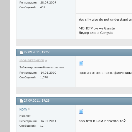
Регистрация
28.09.2009
Сообщений
437
You silly also do not understand a
МОНСТР он же Ganster
Лидер клана Gangsta
27.09.2011,
19:27
IRONDEFENDER
Заблокированный пользователь
против этого эвента)слишком 
Регистрация
14.01.2010
Сообщений
1,070
27.09.2011,
19:29
Rom
Новичок
эээ что в нем плохого то?
Регистрация
16.07.2011
Сообщений
12