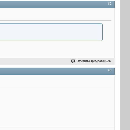
#2
Ответить с цитированием
#3