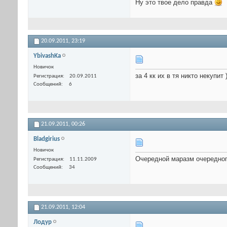
Ну это твое дело правда
20.09.2011,
23:19
YbivashKa
Новичок
за 4 кк их в тя никто некупит
Регистрация
20.09.2011
Сообщений
6
21.09.2011,
00:26
Bladgirius
Новичок
Очередной маразм очередног
Регистрация
11.11.2009
Сообщений
34
21.09.2011,
12:04
Лодур