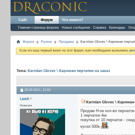
Сайт
Форум
Что нового?
Главная страница форума
Новые сообщения
Справка
Календарь
Опц
Форум
Рынок
Продажа
Karmian Gloves \ Кармиан перчат
Если это ваш первый визит на этот форум, вам необходимо выполнить
рег
Тема:
Karmian Gloves \ Кармиан перчатки на заказ
20.09.2011,
21:05
Lasek
Karmian Gloves \ Кармиан 
Новичок
Продам Н-ое кол-во перчаток 
1 перчатки 4кк
покупка от 10 перчаток - ски
куски 500к.