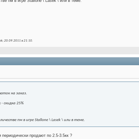
ве пм в игре Stallone \ Lasek \ или в теме.
k; 20.09.2011 в
21:10
.
чаток на заказ.
 - скидка 25%
ичестве пм в игре Stallone \ Lasek \ или в теме.
 периодически продают по 2.5-3.5кк ?