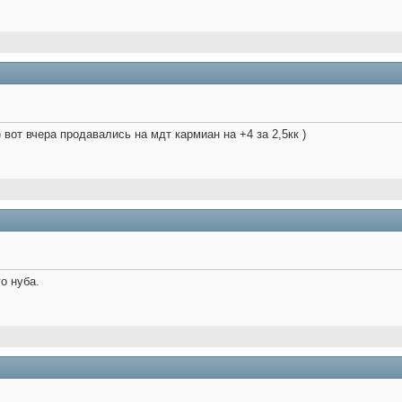
 ) вот вчера продавались на мдт кармиан на +4 за 2,5кк )
о нуба.