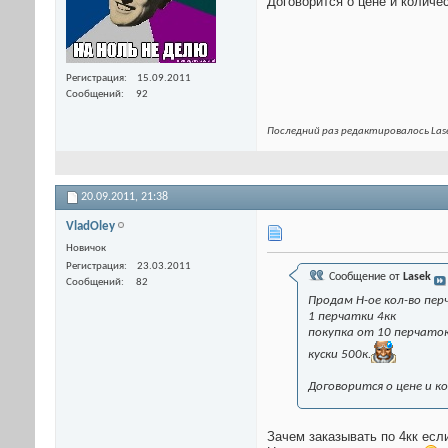
Договорится о цене и количест
Регистрация
15.09.2011
Сообщений
92
Последний раз редактировалось Lase
20.09.2011,
21:38
VladOley
Новичок
Регистрация
23.03.2011
Сообщение от
Lasek
Сообщений
82
Продам Н-ое кол-во пер
1 перчатки 4кк
покупка от 10 перчаток
куски 500к.
Договорится о цене и кол
Зачем заказывать по 4кк если