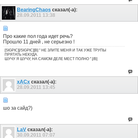
BearingChaos
сказал(-а):
28.09.2011
13:38
Про какие пол года идет речь?
Прошло 11 дней , не серьезно !
[SIGPIC][/SIGPIC][B] " НЕ ЗЛИТЕ МЕНЯ И ТАК УЖЕ ТРУПЫ
ПРЯТАТЬ НЕКУДА.
ШУЧУ Я ШУЧУ, НА САМОМ ДЕЛЕ МЕСТ ПОЛНО ".[/B]
xACx
сказал(-а):
28.09.2011
13:45
шо за сайд?)
LaV
сказал(-а):
30.09.2011
07:07