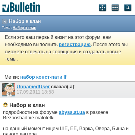
Набор в клан
Тема:
Набор в клан
Если это ваш первый визит на этот форум, вам
необходимо выполнить
регистрацию
. После этого вы
сможете отвечать на сообщения и создавать новые
темы.
Метки:
набор конст-пати lf
UnnamedUser
сказал(-а):
17.09.2011
18:58
Набор в клан
подробности на форуме
abyss.at.ua
в разделе
Bezposhadnie maloletki
на данный момент ищем ШЕ, ЕЕ, Варка, Овера, Биша и
одного даггера