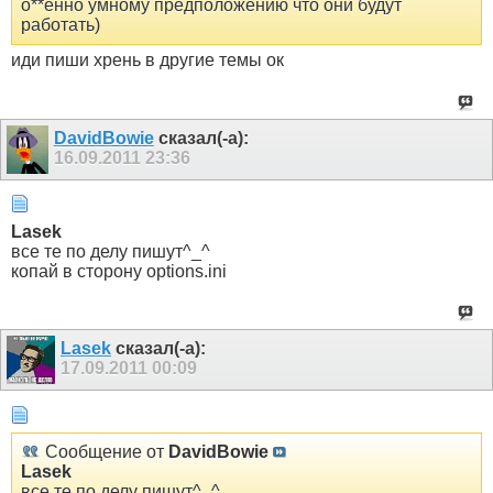
о**енно умному предположению что они будут
работать)
иди пиши хрень в другие темы ок
DavidBowie
сказал(-а):
16.09.2011
23:36
Lasek
все те по делу пишут^_^
копай в сторону options.ini
Lasek
сказал(-а):
17.09.2011
00:09
Сообщение от
DavidBowie
Lasek
все те по делу пишут^_^