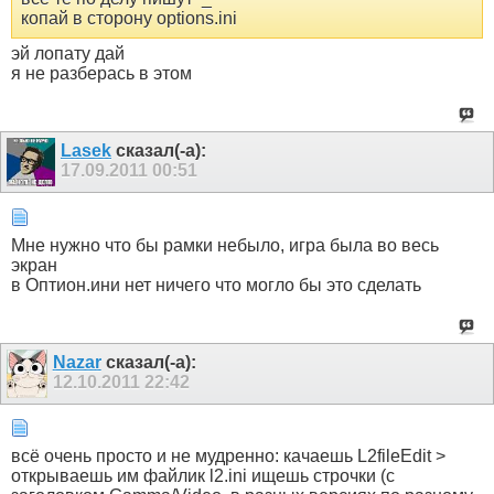
копай в сторону options.ini
эй лопату дай
я не разберась в этом
Lasek
сказал(-а):
17.09.2011
00:51
Мне нужно что бы рамки небыло, игра была во весь
экран
в Оптион.ини нет ничего что могло бы это сделать
Nazar
сказал(-а):
12.10.2011
22:42
всё очень просто и не мудренно: качаешь L2fileEdit >
открываешь им файлик l2.ini ищешь строчки (с