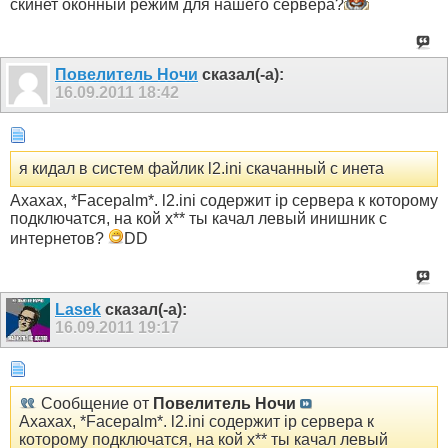
скинет оконный режим для нашего сервера?
Пoвелитель Ночи
сказал(-а):
16.09.2011
18:42
я кидал в систем файлик l2.ini скачанный с инета
Ахахах, *Facepalm*. l2.ini содержит ip сервера к которому
подключатся, на кой х** ты качал левый инишник с
интернетов?
DD
Lasek
сказал(-а):
16.09.2011
19:17
Сообщение от
Пoвелитель Ночи
Ахахах, *Facepalm*. l2.ini содержит ip сервера к
которому подключатся, на кой х** ты качал левый