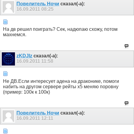
Пoвелитель Ночи
сказал(-а):
16.09.2011
08:25
На дв решил поиграть? Сек, надюпаю схожу, потом
махнемся.
zKDJIz
сказал(-а):
16.09.2011
11:58
Не ДВ.Если интересует адена на драконике, помоги
набить на другом сервере рейты х5 меняю поровну
(пример: 100к к 100к)
Пoвелитель Ночи
сказал(-а):
16.09.2011
12:11