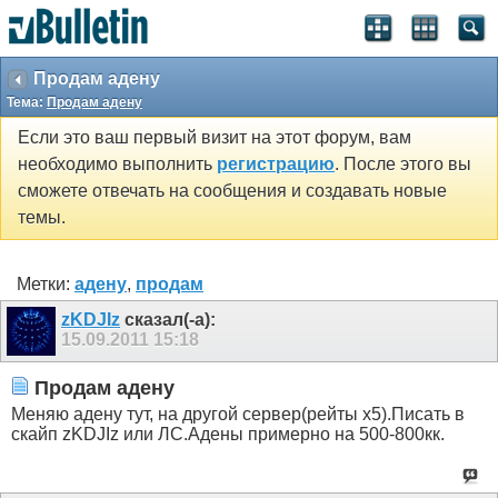
Продам адену
Тема:
Продам адену
Если это ваш первый визит на этот форум, вам
необходимо выполнить
регистрацию
. После этого вы
сможете отвечать на сообщения и создавать новые
темы.
Метки:
адену
,
продам
zKDJIz
сказал(-а):
15.09.2011
15:18
Продам адену
Меняю адену тут, на другой сервер(рейты х5).Писать в
скайп zKDJIz или ЛС.Адены примерно на 500-800кк.