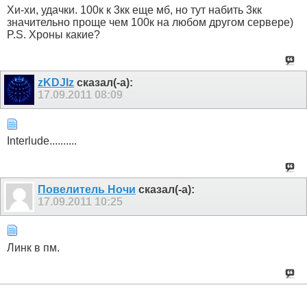
Хи-хи, удачки. 100к к 3кк еще мб, но тут набить 3кк
значительно проще чем 100к на любом другом сервере)
P.S. Хроны какие?
zKDJIz
сказал(-а):
17.09.2011
08:09
Interlude..........
Пoвелитель Ночи
сказал(-а):
17.09.2011
10:25
Линк в пм.