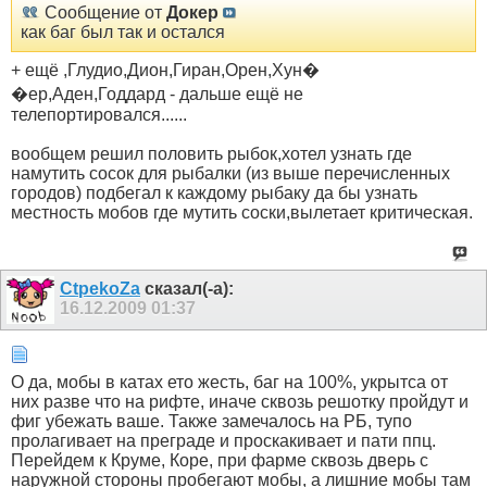
Сообщение от
Докер
как баг был так и остался
+ ещё ,Глудио,Дион,Гиран,Орен,Хун�
�ер,Аден,Годдард - дальше ещё не
телепортировался......
вообщем решил половить рыбок,хотел узнать где
намутить сосок для рыбалки (из выше перечисленных
городов) подбегал к каждому рыбаку да бы узнать
местность мобов где мутить соски,вылетает критическая.
CtpekoZa
сказал(-а):
16.12.2009
01:37
О да, мобы в катах ето жесть, баг на 100%, укрытса от
них разве что на рифте, иначе сквозь решотку пройдут и
фиг убежать ваше. Также замечалось на РБ, тупо
пролагивает на преграде и проскакивает и пати ппц.
Перейдем к Круме, Коре, при фарме сквозь дверь с
наружной стороны пробегают мобы, а лишние мобы там