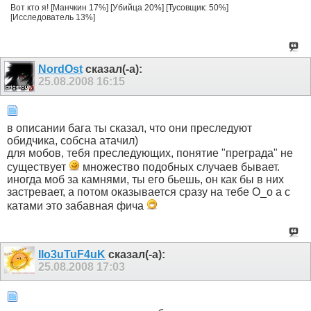
Вот кто я! [Манчкин 17%] [Убийца 20%] [Тусовщик: 50%]
[Исследователь 13%]
NordOst
сказал(-а):
25.08.2008
16:15
в описании бага ты сказал, что они преследуют
обидчика, собсна атачил)
для мобов, тебя преследующих, понятие "преграда" не
существует
множество подобных случаев бывает.
иногда моб за камнями, ты его бьешь, он как бы в них
застревает, а потом оказывается сразу на тебе О_о а с
катами это забавная фича
IIo3uTuF4uK
сказал(-а):
25.08.2008
17:03