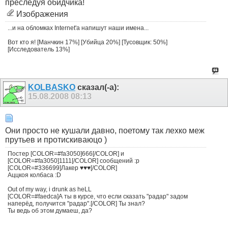
преследуя обидчика!
Изображения
...и на обломках Internet'a напишут наши имена...
Вот кто я! [Манчкин 17%] [Убийца 20%] [Тусовщик: 50%]
[Исследователь 13%]
KOLBASKO
сказал(-а):
15.08.2008
08:13
Они просто не кушали давно, поетому так лехко меж
прутьев и протискиваюцо )
Постер [COLOR=#fa3050]666[/COLOR] и
[COLOR=#fa3050]1111[/COLOR] сообщений :p
[COLOR=#336699]Лакер ♥♥♥[/COLOR]
Аццкоя колбаса :D
Out of my way, i drunk as heLL
[COLOR=#faedca]А ты в курсе, что если сказать "радар" задом
наперёд, получится "радар".[/COLOR] Ты знал?
Ты ведь об этом думаеш, да?