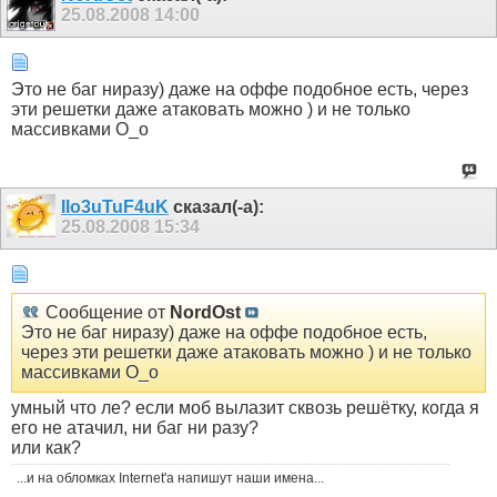
25.08.2008
14:00
Это не баг ниразу) даже на оффе подобное есть, через
эти решетки даже атаковать можно ) и не только
массивками О_о
IIo3uTuF4uK
сказал(-а):
25.08.2008
15:34
Сообщение от
NordOst
Это не баг ниразу) даже на оффе подобное есть,
через эти решетки даже атаковать можно ) и не только
массивками О_о
умный что ле? если моб вылазит сквозь решётку, когда я
его не атачил, ни баг ни разу?
или как?
...и на обломках Internet'a напишут наши имена...