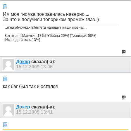
Им моя гномка понравилась наверно....
За что и получили топориком промеж глаз=)
...и на обломках Internet'a напишут наши имена...
Вот кто я! [Манчкин 17%] [Убийца 20%] [Тусовщик: 50%]
[Исследователь 13%]
Докер
сказал(-а):
15.12.2009
13:06
как баг был так и остался
Докер
сказал(-а):
15.12.2009
13:41