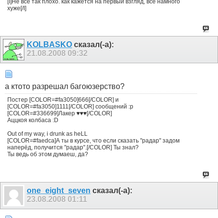
[I]Не все так плохо. как кажется на первый взгляд, все намного
хуже[/I]
KOLBASKO
сказал(-а):
21.08.2008
09:32
а ктото разрешал багоюзерство?
Постер [COLOR=#fa3050]666[/COLOR] и
[COLOR=#fa3050]1111[/COLOR] сообщений :p
[COLOR=#336699]Лакер ♥♥♥[/COLOR]
Аццкоя колбаса :D
Out of my way, i drunk as heLL
[COLOR=#faedca]А ты в курсе, что если сказать "радар" задом
наперёд, получится "радар".[/COLOR] Ты знал?
Ты ведь об этом думаеш, да?
one_eight_seven
сказал(-а):
23.08.2008
01:11