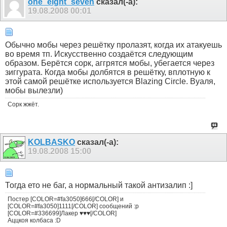
one_eight_seven
сказал(-а):
19.08.2008
00:01
Обычно мобы через решётку пролазят, когда их атакуешь
во время тп. Искусственно создаётся следующим
образом. Берётся сорк, аггрятся мобы, убегается через
зиггурата. Когда мобы долбятся в решётку, вплотную к
этой самой решётке используется Blazing Circle. Вуаля,
мобы вылезли)
Сорк жжёт.
KOLBASKO
сказал(-а):
19.08.2008
15:00
Тогда ето не баг, а нормальный такой антизалип :]
Постер [COLOR=#fa3050]666[/COLOR] и
[COLOR=#fa3050]1111[/COLOR] сообщений :p
[COLOR=#336699]Лакер ♥♥♥[/COLOR]
Аццкоя колбаса :D