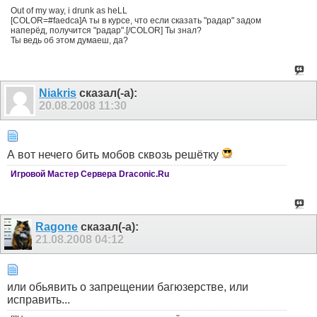
Out of my way, i drunk as heLL
[COLOR=#faedca]А ты в курсе, что если сказать "радар" задом
наперёд, получится "радар".[/COLOR] Ты знал?
Ты ведь об этом думаеш, да?
Niakris
сказал(-а):
20.08.2008
11:30
А вот нечего бить мобов сквозь решётку
Игровой Мастер Сервера Draconic.Ru
Ragone
сказал(-а):
21.08.2008
04:12
или обьявить о запрещении багюзерстве, или
исправить...