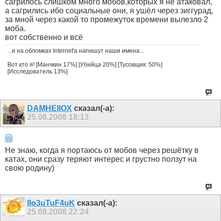
сагрилось слишком много мобов,которых я не атаковал,
а сагрились ибо социальные они, я ушёл через зиггурад,
за мной через какой то промежуток времени вылезло 2
моба.
вот собственно и всё
...и на обломках Internet'a напишут наши имена...
Вот кто я! [Манчкин 17%] [Убийца 20%] [Тусовщик: 50%]
[Исследователь 13%]
DAMHEIIOX
сказал(-а):
25.08.2008
18:13
Не знаю, когда я портаюсь от мобов через решётку в
катах, они сразу теряют интерес и грустно ползут на
свою родину)
IIo3uTuF4uK
сказал(-а):
25.08.2008
22:24