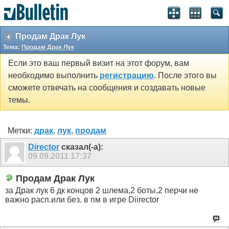
Продам Драк Лук
Тема:
Продам Драк Лук
Если это ваш первый визит на этот форум, вам
необходимо выполнить
регистрацию
. После этого вы
сможете отвечать на сообщения и создавать новые
темы.
Метки:
драк
,
лук
,
продам
Director
сказал(-а):
09.09.2011
17:37
Продам Драк Лук
за Драк лук 6 дк концов 2 шлема,2 боты,2 перчи не
важно расп.или без. в пм в игре Diirector