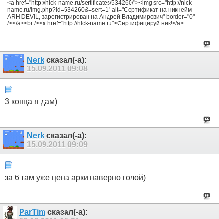
<a href="http://nick-name.ru/sertificates/534260/"><img src="http://nick-
name.ru/img.php?id=534260&=sert=1" alt="Сертификат на никнейм
ARHIDEVIL, зарегистрирован на Андрей Владимирович" border="0"
/></a><br /><a href="http://nick-name.ru">Сертифицируй ник!</a>
Nerk
сказал(-а):
15.09.2011
09:08
3 конца я дам)
Nerk
сказал(-а):
15.09.2011
09:09
за 6 там уже цена арки наверно голой)
ParTim
сказал(-а):