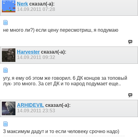
Nerk
сказал(-а):
14.09.2011
07:28
не много ли?) если цену пересмотриш, я подумаю
Harvester
сказал(-а):
14.09.2011
09:32
угу, я ему об этом же говорил. 6 ДК концов за топовый
лук- это много. За сет ДК и то народ подумает еще..
ARHIDEVIL
сказал(-а):
14.09.2011
23:53
3 максимум дадут и то если человеку срочно надо)