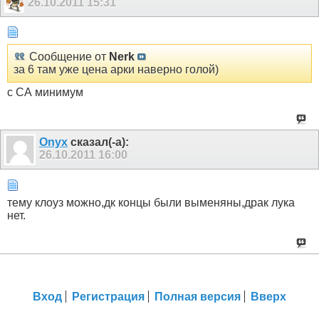
26.10.2011
15:31
Сообщение от
Nerk
за 6 там уже цена арки наверно голой)
с СА минимум
Onyx
сказал(-а):
26.10.2011
16:00
тему клоуз можно,дк концы были выменяны,драк лука
нет.
Вход
Регистрация
Полная версия
Вверх