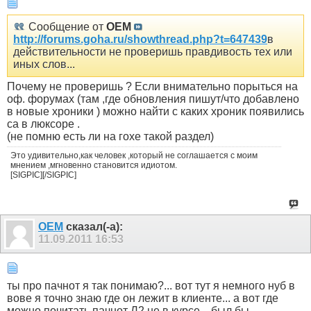
Сообщение от
OEM
http://forums.goha.ru/showthread.php?t=647439
в
действительности не проверишь правдивость тех или
иных слов...
Почему не проверишь ? Если внимательно порыться на
оф. форумах (там ,где обновления пишут/что добавлено
в новые хроники ) можно найти с каких хроник появились
са в люксоре .
(не помню есть ли на гохе такой раздел)
Это удивительно,как человек ,который не соглашается с моим
мнением ,мгновенно становится идиотом.
[SIGPIC][/SIGPIC]
OEM
сказал(-а):
11.09.2011
16:53
ты про пачнот я так понимаю?... вот тут я немного нуб в
вове я точно знаю где он лежит в клиенте... а вот где
можно почитать пачнот Л2 не в курсе... был бы