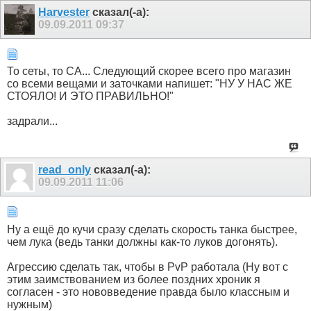
Harvester
сказал(-а):
09.09.2011
09:37
То сеты, то СА... Следующий скорее всего про магазин
со всеми вещами и заточками напишет: "НУ У НАС ЖЕ
СТОЯЛО! И ЭТО ПРАВИЛЬНО!"
задрали...
read_only
сказал(-а):
09.09.2011
11:06
Ну а ещё до кучи сразу сделать скорость танка быстрее,
чем лука (ведь танки должны как-то луков догонять).
Агрессию сделать так, чтобы в PvP работала (Ну вот с
этим заимствованием из более поздних хроник я
согласен - это нововведение правда было классным и
нужным)