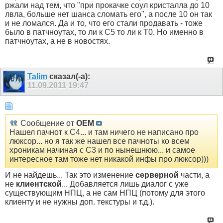
ржали над тем, что "при прокачке соул кристалла до 10
лвла, больше нет шанса сломать его", а после 10 он так
и не ломался. Да и то, что его стали продавать - тоже
было в патчноутах, то ли к C5 то ли к T0. Но именно в
патчноутах, а не в новостях.
Talim
сказал(-а):
11.09.2011
19:47
Сообщение от
OEM
Нашел пачнот к С4... и там ничего не написано про
люксор... но я так же нашел все пачноты ко всем
хроникам начиная с С3 и по нынешнюю... и самое
интересное там тоже нет никакой инфы про люксор)))
И не найдешь... Так это изменение
серверной
части, а
не
клиентской
... Добавляется лишь диалог с уже
существующим НПЦ, а не сам НПЦ (потому для этого
клиенту и не нужны доп. текстуры и т.д.).