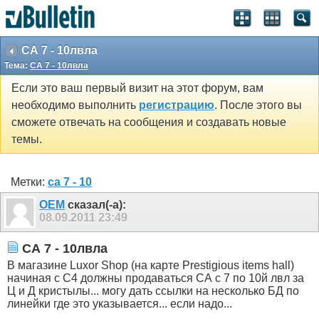
СА 7 - 10лвла
Тема:
СА 7 - 10лвла
Если это ваш первый визит на этот форум, вам
необходимо выполнить
регистрацию
. После этого вы
сможете отвечать на сообщения и создавать новые
темы.
Метки:
са 7 - 10
OEM
сказал(-а):
08.09.2011
23:49
СА 7 - 10лвла
В магазине Luxor Shop (на карте Prestigious items hall)
начиная с С4 должны продаваться СА с 7 по 10й лвл за
Ц и Д кристылы... могу дать ссылки на несколько БД по
линейки где это указывается... если надо...