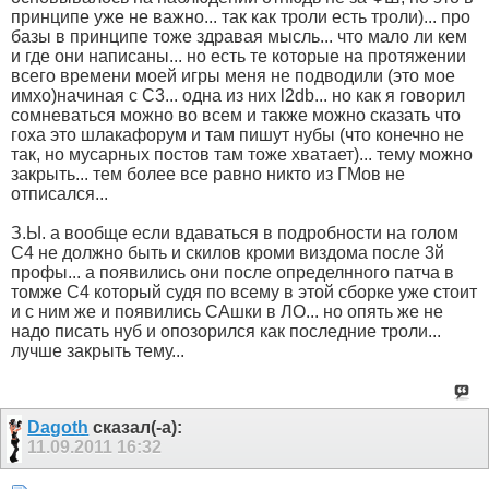
принципе уже не важно... так как троли есть троли)... про
базы в принципе тоже здравая мысль... что мало ли кем
и где они написаны... но есть те которые на протяжении
всего времени моей игры меня не подводили (это мое
имхо)начиная с С3... одна из них l2db... но как я говорил
сомневаться можно во всем и также можно сказать что
гоха это шлакафорум и там пишут нубы (что конечно не
так, но мусарных постов там тоже хватает)... тему можно
закрыть... тем более все равно никто из ГМов не
отписался...
З.Ы. а вообще если вдаваться в подробности на голом
С4 не должно быть и скилов кроми виздома после 3й
профы... а появились они после определнного патча в
томже С4 который судя по всему в этой сборке уже стоит
и с ним же и появились САшки в ЛО... но опять же не
надо писать нуб и опозорился как последние троли...
лучше закрыть тему...
Dagoth
сказал(-а):
11.09.2011
16:32