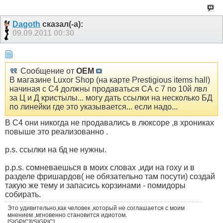
Dagoth
сказал(-а):
09.09.2011
00:30
Сообщение от
OEM
В магазине Luxor Shop (на карте Prestigious items hall)
начиная с С4 должны продаваться СА с 7 по 10й лвл
за Ц и Д кристылы... могу дать ссылки на несколько БД
по линейки где это указывается... если надо...
В С4 они никогда не продавались в люксоре ,в хрониках
повыше это реализованно .
p.s. ссылки на бд не нужны.
p.p.s. сомневаешься в моих словах ,иди на гоху и в
разделе фришардов( не обязательно там посути) создай
такую же тему и запасись корзинами - помидоры
собирать.
Это удивительно,как человек ,который не соглашается с моим
мнением ,мгновенно становится идиотом.
[SIGPIC][/SIGPIC]