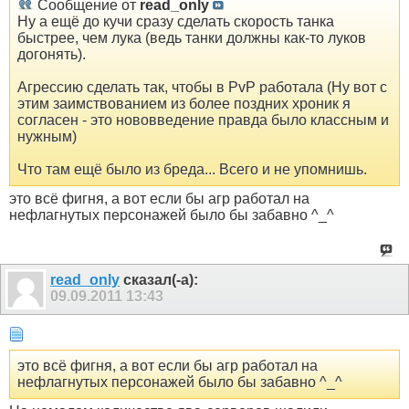
Сообщение от
read_only
Ну а ещё до кучи сразу сделать скорость танка
быстрее, чем лука (ведь танки должны как-то луков
догонять).
Агрессию сделать так, чтобы в PvP работала (Ну вот с
этим заимствованием из более поздних хроник я
согласен - это нововведение правда было классным и
нужным)
Что там ещё было из бреда... Всего и не упомнишь.
это всё фигня, а вот если бы агр работал на
нефлагнутых персонажей было бы забавно ^_^
read_only
сказал(-а):
09.09.2011
13:43
это всё фигня, а вот если бы агр работал на
нефлагнутых персонажей было бы забавно ^_^