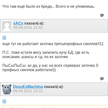
Что там ещё было из бреда... Всего и не упомнишь.
xACx
сказал(-а):
09.09.2011
11:42
еще тут не работает заточка третьепрофных скиллов!!11
П.С. тоже кстати могу запилить кучу БД, где есть
описание, шансы и т.д. по их заточке
ПыСыПыСы: ах да, у нас на всех серверах заточка 3-
профных скиллов работала!))
DeusExMachina
сказал(-а):
09.09.2011
13:31