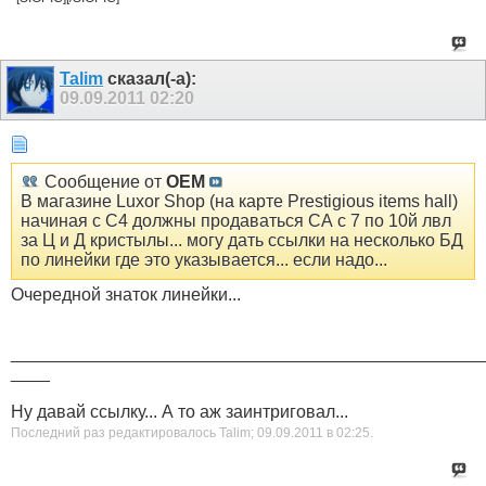
Talim
сказал(-а):
09.09.2011
02:20
Сообщение от
OEM
В магазине Luxor Shop (на карте Prestigious items hall)
начиная с С4 должны продаваться СА с 7 по 10й лвл
за Ц и Д кристылы... могу дать ссылки на несколько БД
по линейки где это указывается... если надо...
Очередной знаток линейки...
________________________________________________
____
Ну давай ссылку... А то аж заинтриговал...
Последний раз редактировалось Talim; 09.09.2011 в
02:25
.