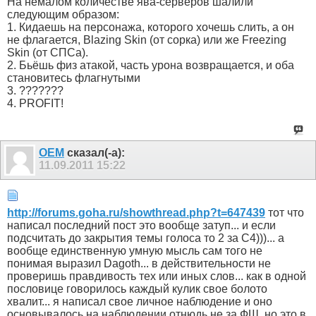
На немалом количестве ява-серверов шалили
следующим образом:
1. Кидаешь на персонажа, которого хочешь слить, а он
не флагается, Blazing Skin (от сорка) или же Freezing
Skin (от СПСа).
2. Бьёшь физ атакой, часть урона возвращается, и оба
становитесь флагнутыми
3. ???????
4. PROFIT!
OEM
сказал(-а):
11.09.2011
15:22
http://forums.goha.ru/showthread.php?t=647439
тот что
написал последний пост это вообще затуп... и если
подсчитать до закрытия темы голоса то 2 за С4)))... а
вообще единственную умную мысль сам того не
понимая выразил Dagoth... в действительности не
проверишь правдивость тех или иных слов... как в одной
пословице говорилось каждый кулик свое болото
хвалит... я написал свое личное наблюдение и оно
основывалось на наблюдении отнюдь не за ФШ, но это в