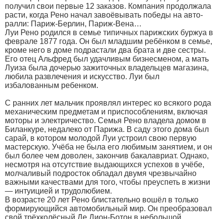
получил свои первые 12 заказов. Компания продолжала
расти, когда Рено начал завоёвывать победы на авто-
ралли: Париж-Берлин, Париж-Вена…
Луи Рено родился в семье типичных парижских буржуа в
феврале 1877 года. Он был младшим ребёнком в семье,
кроме него в доме подрастали два брата и две сестры.
Его отец Альфред был удачливым бизнесменом, а мать
Луиза была дочерью зажиточных владельцев магазина,
любила развлечения и искусство. Луи был
избалованным ребенком.
С ранних лет мальчик проявлял интерес ко всякого рода
механическим предметам и приспособлениям, включая
моторы и электричество. Семья Рено владела домом в
Биланкуре, недалеко от Парижа. В саду этого дома был
сарай, в котором молодой Луи устроил свою первую
мастерскую. Учёба не была его любимым занятием, и он
был более чем доволен, закончив бакалавриат. Однако,
несмотря на отсутствие выдающихся успехов в учёбе,
молчаливый подросток обладал двумя чрезвычайно
важными качествами для того, чтобы преуспеть в жизни
— интуицией и трудолюбием.
В возрасте 20 лет Рено блистательно вошёл в только
формирующийся автомобильный мир. Он преобразовал
свой трёхколёсный Де Дион-Ботон в небольшой