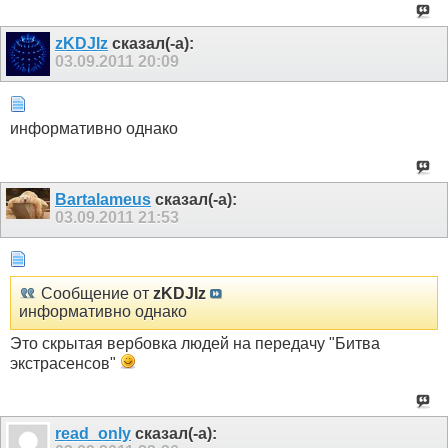
zKDJIz
сказал(-а):
03.09.2011
20:09
информативно однако
Bartalameus
сказал(-а):
03.09.2011
21:53
Сообщение от
zKDJIz
информативно однако
Это скрытая вербовка людей на передачу "Битва
экстрасенсов"
read_only
сказал(-а):