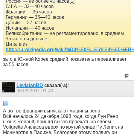
Россия — не более 40 часов[1]
США — 32—40 часов
Франции — 35 часов
Германии — 35—40 часов
Дании — 37 часов
Исландии — 40 часов
Великобритании — не регламентировано, в среднем
35 часов и дольше
Цитата из
http://ru.wikipedia.org/wiki/%D0%E0%...E5%E4%E5%E
зато в Южной Корее средний показатель переваливает
за 55 часов.
LeviafanBD
сказал(-а):
06.09.2011
01:41
А вот во франции выпускают машины рено.
Всё началось 24 декабря 1898 года, когда Луи Рено
(Louis Renault) принял вызов проехать на своем
Voiturette А-класса вверх по крутой улице Ру Лепик на
Монмартре в Париже. Благодаря этому подвигу он