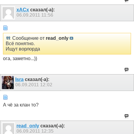
xACx
сказал(-а):
06.09.2011
11:56
Сообщение от
read_only
Всё понятно.
Ищут ворлорда
ога, заметно...))
Isra
сказал(-а):
06.09.2011
12:02
А чё за клан то?
read_only
сказал(-а):
06.09.2011
12:35