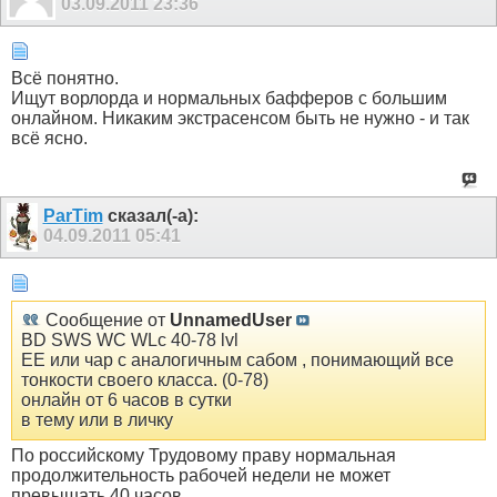
03.09.2011
23:36
Всё понятно.
Ищут ворлорда и нормальных бафферов с большим
онлайном. Никаким экстрасенсом быть не нужно - и так
всё ясно.
ParTim
сказал(-а):
04.09.2011
05:41
Сообщение от
UnnamedUser
BD SWS WC WLc 40-78 lvl
EE или чар с аналогичным сабом , понимающий все
тонкости своего класса. (0-78)
онлайн от 6 часов в сутки
в тему или в личку
По российскому Трудовому праву нормальная
продолжительность рабочей недели не может
превышать 40 часов.