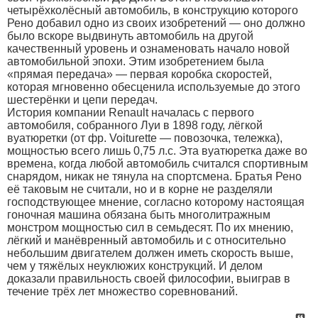
четырёхколёсный автомобиль, в конструкцию которого
Рено добавил одно из своих изобретений — оно должно
было вскоре выдвинуть автомобиль на другой
качественный уровень и ознаменовать начало новой
автомобильной эпохи. Этим изобретением была
«прямая передача» — первая коробка скоростей,
которая мгновенно обесценила используемые до этого
шестерёнки и цепи передач.
История компании Renault началась с первого
автомобиля, собранного Луи в 1898 году, лёгкой
вуатюретки (от фр. Voiturette — повозочка, тележка),
мощностью всего лишь 0,75 л.с. Эта вуатюретка даже во
времена, когда любой автомобиль считался спортивным
снарядом, никак не тянула на спортсмена. Братья Рено
её таковым не считали, но и в корне не разделяли
господствующее мнение, согласно которому настоящая
гоночная машина обязана быть многолитражным
монстром мощностью сил в семьдесят. По их мнению,
лёгкий и манёвренный автомобиль и с относительно
небольшим двигателем должен иметь скорость выше,
чем у тяжёлых неуклюжих конструкций. И делом
доказали правильность своей философии, выиграв в
течение трёх лет множество соревнований.