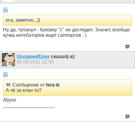
ога, заметно...))
Ну да, тупанул - буковку "c" не доглядел. Значит, вообще
кучка ногебаторов ищет саппортов : )
UnnamedUser
сказал(-а):
06.09.2011
12:45
Сообщение от
Isra
А чё за клан то?
Abyss
___________________