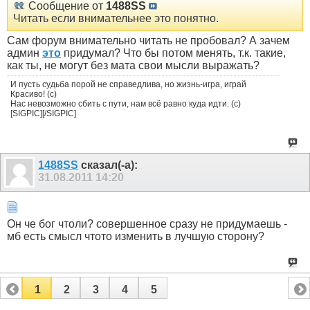
Сообщение от
1488SS
Читать если внимательнее это понятно.
Сам форум внимательно читать не пробовал? А зачем
админ
это
придумал? Что бы потом менять, т.к. такие,
как ты, не могут без мата свои мысли выражать?
И пусть судьба порой не справедлива, но жизнь-игра, играй
Красиво! (с)
Нас невозможно сбить с пути, нам всё равно куда идти. (с)
[SIGPIC][/SIGPIC]
1488SS
сказал(-а):
31.08.2011
14:20
Он че бог чтоли? совершенное сразу не придумаешь -
мб есть смысл чтото изменить в лучшую сторону?
1
2
3
4
5