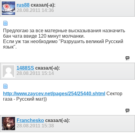
rus88
сказал(-а):
28.08.2011
14:36
Предлогаю за все матерные высказывания назначить
бан чата ввиде 120 минут молчанки.
Если уж так необходимо "Разрушить великий Русский
язык".
1488SS
сказал(-а):
28.08.2011
15:14
http://www.zaycev.net/pages/254/25440.shtml
Сектор
газа - Русский мат))
Franchesko
сказал(-а):
28.08.2011
15:38