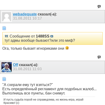
webadequate
сказал(-а):
31.08.2011
10:17
Сообщение от
1488SS
тут адмы вообще бывают?или это миф?
Ога, только бывает игнориками они
Off
сказал(-а):
31.08.2011
11:03
"А схерали ему тут взяться?"
Есть определённый регламент для подобных жалоб...
Выполнишь все пункты, бан снимут.
И пусть судьба порой не справедлива, но жизнь-игра, играй
Красиво! (с)