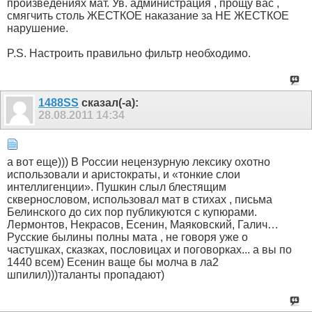
произведениях мат. Ув. администрация , прощу вас ,
смягчить столь ЖЕСТКОЕ наказание за НЕ ЖЕСТКОЕ
нарушение.
P.S. Настроить правильно фильтр необходимо.
1488SS
сказал(-а):
28.08.2011
14:34
а вот еще))) В России нецензурную лексику охотно
использовали и аристократы, и «тонкие слои
интеллигенции». Пушкин слыл блестящим
сквернословом, использовал мат в стихах , письма
Белинского до сих пор публикуются с купюрами.
Лермонтов, Некрасов, Есенин, Маяковский, Галич…
Русские былины полны мата , не говоря уже о
частушках, сказках, пословицах и поговорках... а вы по
1440 всем) Есенин ваще бы молча в ла2
шпилил)))таланты пропадают)