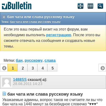
бан чата или слава русскому языку
Тема:
бан чата или слава русскому языку
Если это ваш первый визит на этот форум, вам
необходимо выполнить
регистрацию
. После этого вы
сможете отвечать на сообщения и создавать новые
темы.
Метки:
бан
,
русскому
,
слава
1
2
3
4
5
1488SS
сказал(-а):
28.08.2011
14:23
бан чата или слава русскому языку
Уважаемые админы, вопрос таков не считаете ли вы что
бан чата на 1440 минут за безобидное словечко *♥♥♥*