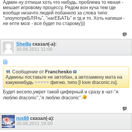
Админ ну отпиши хоть что нибудь, проблема то явная -
мешает игровому процессу. Рядом вон куча тем где
вообще низачто людей побанило за слова типо
"злоупотреБЛЯть", "нагЕБАТЬ" и тд и тп. Хоть напиши -
не епте мозг - все будет по старому)))
Sheilla
сказал(-а):
30.08.2011
11:00
Сообщение от
Franchesko
Админы поставьте не автобан, а автозамену мата на
какуюнибудь
♥♥♥♥♥
фигню, типо [I love draconic.ru].
Будет весело,умрет такой циферный и сразу в чат-"я
люблю draconic","я люблю draconic".
rus88
сказал(-а):
30.08.2011
19:00