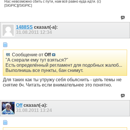
Нас невозможно сбить с пути, нам всё равно куда идти. (с)
[SIGPIC][/SIGPIC]
1488SS
сказал(-а):
31.08.2011
12:34
Сообщение от
Off
"А схерали ему тут взяться?"
Есть определённый регламент для подобных жалоб...
Выполнишь все пункты, бан снимут.
Для таких как ты утружу себя обьяснить - цель темы не
снятие бч. Читать если внимательнее это понятно.
Off
сказал(-а):
31.08.2011
13:24