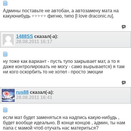
Админы поставьте не автобан, а автозамену мата на
какуюнибудь
♥♥♥♥♥
фигню, типо [I love draconic.ru].
1488SS
сказал(-а):
28.08.2011
16:17
ну тоже как вариант - пусть тупо закрывает мат, а то я
даже контролировать не могу - само вырывается) я там
ни кого оскорбить то не хотел - просто эмоции
rus88
сказал(-а):
28.08.2011
16:41
если мат будет заменяться на надпись какую-нибудь ,
будет вообще идеально. В конце концов , админ, ты нам
папа с мамой чтоб отучать нас материться?