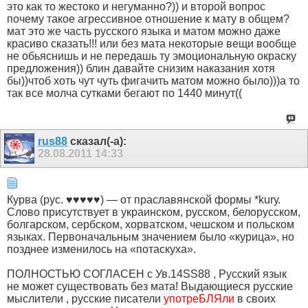
это как то жестоко и негуманно?)) и второй вопрос
почему такое агрессивное отношение к мату в общем?
мат это же часть русского языка и матом можно даже
красиво сказать!!! или без мата некоторые вещи вообще
не обьяснишь и не передашь ту эмоциональную окраску
предложения)) блин давайте снизим наказания хотя
бы))чтоб хоть чут чуть фигачить матом можно было)))а то
так все молча сутками бегают по 1440 минут((
rus88
сказал(-а):
28.08.2011
14:33
Курва (рус. ♥♥♥♥♥) — от праславянской формы *kurу.
Слово присутствует в украинском, русском, белорусском,
болгарском, сербском, хорватском, чешском и польском
языках. Первоначальным значением было «курица», но
позднее изменилось на «потаскуха».
ПОЛНОСТЬЮ СОГЛАСЕН с Ув.14SS88 , Русский язык
не может существовать без мата! Выдающиеся русские
мыслители , русские писатели
употреБЛЯли
в своих