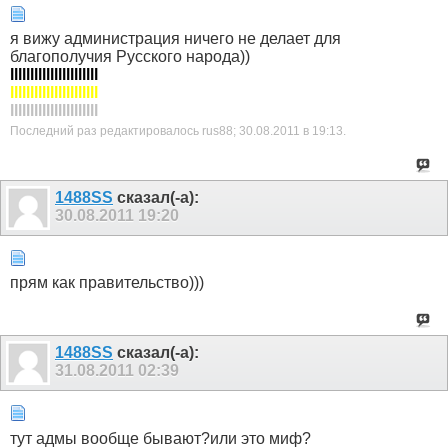
я вижу администрация ничего не делает для
благополучия Русского народа))
llllllllllllllllllllll
llllllllllllllllllllll
llllllllllllllllllllll
Последний раз редактировалось rus88; 30.08.2011 в
19:13
.
1488SS
сказал(-а):
30.08.2011
19:20
прям как правительство)))
1488SS
сказал(-а):
31.08.2011
02:39
тут адмы вообще бывают?или это миф?