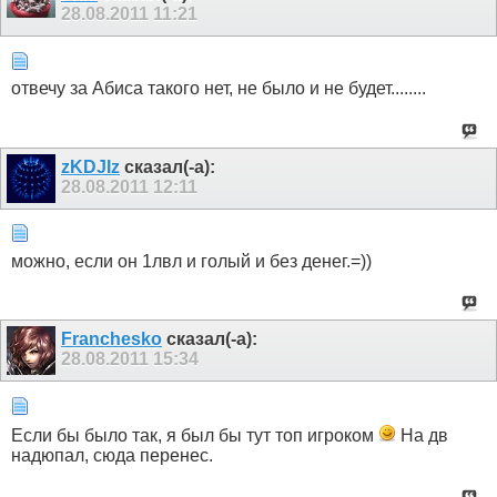
28.08.2011
11:21
отвечу за Абиса такого нет, не было и не будет........
zKDJIz
сказал(-а):
28.08.2011
12:11
можно, если он 1лвл и голый и без денег.=))
Franchesko
сказал(-а):
28.08.2011
15:34
Если бы было так, я был бы тут топ игроком
На дв
надюпал, сюда перенес.