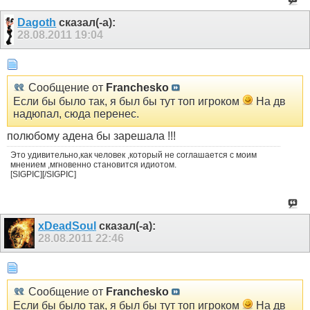
Dagoth
сказал(-а):
28.08.2011
19:04
Сообщение от
Franchesko
Если бы было так, я был бы тут топ игроком
На дв
надюпал, сюда перенес.
полюбому адена бы зарешала !!!
Это удивительно,как человек ,который не соглашается с моим
мнением ,мгновенно становится идиотом.
[SIGPIC][/SIGPIC]
xDeadSoul
сказал(-а):
28.08.2011
22:46
Сообщение от
Franchesko
Если бы было так, я был бы тут топ игроком
На дв