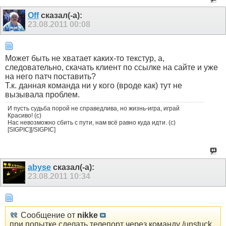
Off
сказал(-а):
23.08.2011
00:08
Может быть не хватает каких-то текстур, а,
следовательно, скачать клиент по ссылке на сайте и уже
на него патч поставить?
Т.к. данная команда ни у кого (вроде как) тут не
вызывала проблем.
И пусть судьба порой не справедлива, но жизнь-игра, играй
Красиво! (с)
Нас невозможно сбить с пути, нам всё равно куда идти. (с)
[SIGPIC][/SIGPIC]
abyse
сказал(-а):
23.08.2011
10:34
Сообщение от
nikke
при попытке сделать телепорт через команду /unstuck