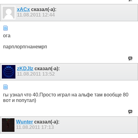
xACx
сказал(-а):
11.08.2011
12:44
ога
парплорпгнанемрп
zKDJIz
сказал(-а):
11.08.2011
13:52
гы узнал что 40.Просто играл на альфе там вообще 80
вот и попутал)
Wunter
сказал(-а):
11.08.2011
17:13