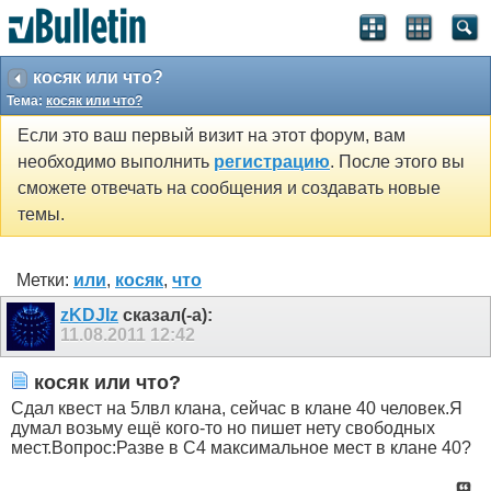
косяк или что?
Тема:
косяк или что?
Если это ваш первый визит на этот форум, вам
необходимо выполнить
регистрацию
. После этого вы
сможете отвечать на сообщения и создавать новые
темы.
Метки:
или
,
косяк
,
что
zKDJIz
сказал(-а):
11.08.2011
12:42
косяк или что?
Сдал квест на 5лвл клана, сейчас в клане 40 человек.Я
думал возьму ещё кого-то но пишет нету свободных
мест.Вопрос:Разве в С4 максимальное мест в клане 40?