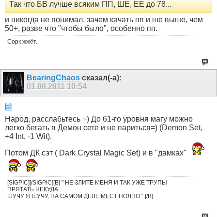
Так что БВ лучше всяким ПП, ШЕ, ЕЕ до 78...
и никогда не понимал, зачем качать пп и ше выше, чем
50+, разве что "чтобы было", особенно пп.
Сорк жжёт.
BearingChaos
сказал(-а):
01.08.2011
10:54
Народ, расслабьтесь =) До 61-го уровня магу можно
легко бегать в Демон сете и не париться=) (Demon Set,
+4 Int, -1 Wit).
Потом ДК сэт ( Dark Crystal Magic Set) и в "дамках"
[SIGPIC][/SIGPIC][B] " НЕ ЗЛИТЕ МЕНЯ И ТАК УЖЕ ТРУПЫ
ПРЯТАТЬ НЕКУДА.
ШУЧУ Я ШУЧУ, НА САМОМ ДЕЛЕ МЕСТ ПОЛНО ".[/B]