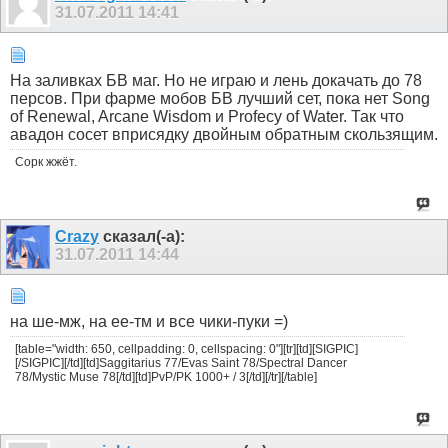
31.07.2011
14:41
На заливках БВ маг. Но не играю и лень докачать до 78
персов. При фарме мобов БВ лучший сет, пока нет Song
of Renewal, Arcane Wisdom и Profecy of Water. Так что
авадон сосет вприсядку двойным обратным скользящим.
Сорк жжёт.
Crazy
сказал(-а):
31.07.2011
14:44
на ше-мж, на ее-тм и все чики-пуки =)
[table="width: 650, cellpadding: 0, cellspacing: 0"][tr][td][SIGPIC]
[/SIGPIC][/td][td]Saggitarius 77/Evas Saint 78/Spectral Dancer
78/Mystic Muse 78[/td][td]PvP/PK 1000+ / 3[/td][/tr][/table]