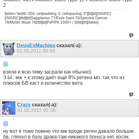
2
[table="width: 650, cellpadding: 0, cellspacing: 0"][tr][td][SIGPIC]
[/SIGPIC][/td][td]Saggitarius 77/Evas Saint 78/Spectral Dancer
78/Mystic Muse 78[/td][td]PvP/PK 1000+ / 3[/td][/tr][/table]
DeusExMachina
сказал(-а):
01.08.2011
00:06
взяли и всю тему засрали как обычно)
З.Ы.: мж + к этому даёт ещё 8% регена мп. так что из
плюсов БВ каст и количество вита.
Crazy
сказал(-а):
01.08.2011
00:38
ну вот я тоже помню что мж вроде реген давало больше
бв, глянул в базу драка-там никакого бонуса нет. косяк.