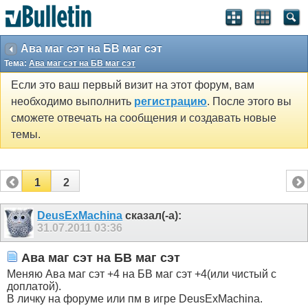
Ава маг сэт на БВ маг сэт
Тема:
Ава маг сэт на БВ маг сэт
Если это ваш первый визит на этот форум, вам
необходимо выполнить
регистрацию
. После этого вы
сможете отвечать на сообщения и создавать новые
темы.
1
2
DeusExMachina
сказал(-а):
31.07.2011
03:36
Ава маг сэт на БВ маг сэт
Меняю Ава маг сэт +4 на БВ маг сэт +4(или чистый с
доплатой).
В личку на форуме или пм в игре DeusExMachina.