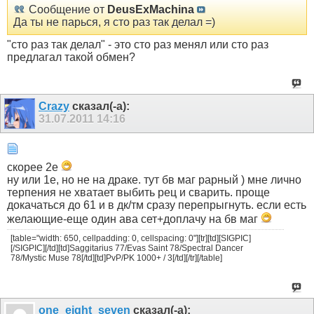
Сообщение от
DeusExMachina
Да ты не парься, я сто раз так делал =)
"сто раз так делал" - это сто раз менял или сто раз
предлагал такой обмен?
Crazy
сказал(-а):
31.07.2011
14:16
скорее 2е
ну или 1е, но не на драке. тут бв маг рарный ) мне лично
терпения не хватает выбить рец и сварить. проще
докачаться до 61 и в дк/тм сразу перепрыгнуть. если есть
желающие-еще один ава сет+доплачу на бв маг
[table="width: 650, cellpadding: 0, cellspacing: 0"][tr][td][SIGPIC]
[/SIGPIC][/td][td]Saggitarius 77/Evas Saint 78/Spectral Dancer
78/Mystic Muse 78[/td][td]PvP/PK 1000+ / 3[/td][/tr][/table]
one_eight_seven
сказал(-а):