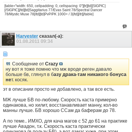
[table="width: 650, cellpadding: 0, cellspacing: 0"][tr][td][SIGPIC]
[/SIGPIC][/td][td]Saggitarius 77/Evas Saint 78/Spectral Dancer
78/Mystic Muse 78[/td][td]PvP/PK 1000+ / 3[/td][/tr][/table]
Harvester
сказал(-а):
01.08.2011
09:34
Сообщение от
Crazy
ну вот я тоже помню что мж вроде реген давало
больше бв, глянул в б
азу драка-там никакого бонуса
не
т. косяк.
эт в описании просто не добавлено, а так все есть.
МЖ лучше БВ по-любому. Скорость каста примерно
одинакова, но хилит, восстанавливает манну, кол-во
манны лучше. БВ хорошо ССам да баферам до 78.
А по теме.. ИМХО, для кача магов с 52 до 61 на практике
лучше Авадон, т.к. Скорость каста практически
одинакова (в пользу БВ), а вот дамаг хуже, при этом