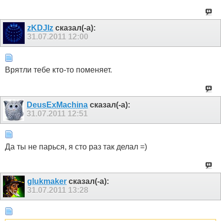
zKDJIz
сказал(-а):
31.07.2011
12:00
Врятли тебе кто-то поменяет.
DeusExMachina
сказал(-а):
31.07.2011
12:51
Да ты не парься, я сто раз так делал =)
glukmaker
сказал(-а):
31.07.2011
13:28