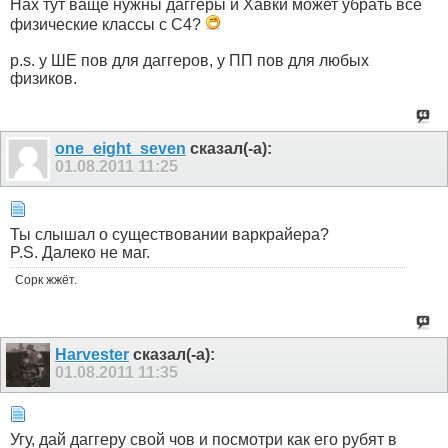
Нах тут ваще нужны даггеры и Хавки может убрать все
физические классы с С4?
p.s. у ШЕ пов для даггеров, у ПП пов для любых
физиков.
one_eight_seven
сказал(-а):
01.08.2011
11:25
Ты слышал о существовании варкрайера?
P.S. Далеко не маг.
Сорк жжёт.
Harvester
сказал(-а):
01.08.2011
11:35
Угу, дай даггеру свой чов и посмотри как его рубят в