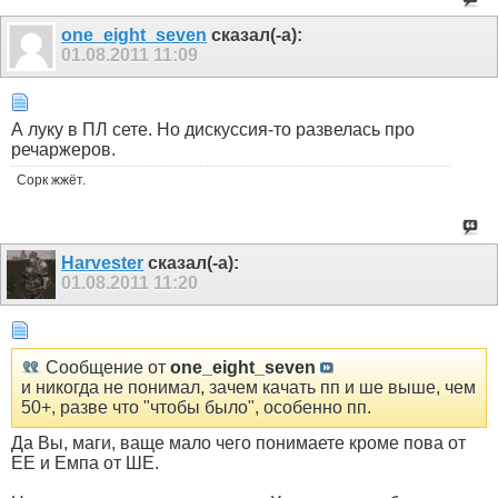
one_eight_seven
сказал(-а):
01.08.2011
11:09
А луку в ПЛ сете. Но дискуссия-то развелась про
речаржеров.
Сорк жжёт.
Harvester
сказал(-а):
01.08.2011
11:20
Сообщение от
one_eight_seven
и никогда не понимал, зачем качать пп и ше выше, чем
50+, разве что "чтобы было", особенно пп.
Да Вы, маги, ваще мало чего понимаете кроме пова от
ЕЕ и Емпа от ШЕ.