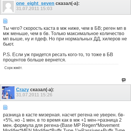
one_eight_seven
сказал(-а):
31.07.2011
15:03
Ты чего? скорость каста в мж ниже, чем в БВ; реген мп в
мж меньше, чем в бв. Только максимальное количество
мп выше, ну и пдеф. Но при нормальных ДД, хилеров не
бьют.
P.S. Если уж придется ресать кого-то, то тоже в БВ
процентов больше вернется.
Сорк жжёт.
Crazy
сказал(-а):
31.07.2011
15:26
разница в касте мизерная. насчет регена не уверен. бв-
+5%, но -1 мен. в то время как в мж +1 мен->разница 2
мен. формула для регена-(Base MP Regen*Movement
Modifier*MEN Modifier*Buffs Type 1)+Passives+Buffs Type