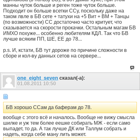
манны чуток больше и реген тоже чуток больше.
Подходит он больше всетки ССу, поскольку даже на
таком лвле в БВ сете + татухи на +5 Вит + ВМ + Танцы
(по возможности) СС достаточно часто критует, что
сказывается на скорости прокачки. Остальным магам БВ
ИМХО похуже... особенно любителям КДЛ. Так что БВ
лучше всяким ПП, ШЕ, ЕЕ до 78...
p.s. И, кстати, БВ тут дороже по причине сложности в
сборе и кол-ву данных сетов на сервере...
one_eight_seven
сказал(-а):
01.08.2011
10:50
БВ хорошо ССам да баферам до 78.
вообще с этого всё и началось. Вообще не вижу смысла
шилке и уж тем более еешке собирать МЖ - если само
выпадет, то да. А так лучше ДК или Таллум собрать и
надеть, когда себе ману лить может.