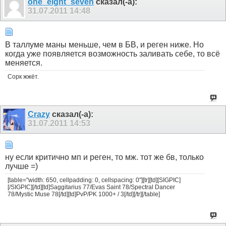
one_eight_seven
сказал(-а):
31.07.2011
14:48
В таллуме маны меньше, чем в БВ, и реген ниже. Но
когда уже появляется возможность заливать себе, то всё
меняется.
Сорк жжёт.
Crazy
сказал(-а):
31.07.2011
14:53
ну если критично мп и реген, то мж. тот же бв, только
лучше =)
[table="width: 650, cellpadding: 0, cellspacing: 0"][tr][td][SIGPIC]
[/SIGPIC][/td][td]Saggitarius 77/Evas Saint 78/Spectral Dancer
78/Mystic Muse 78[/td][td]PvP/PK 1000+ / 3[/td][/tr][/table]