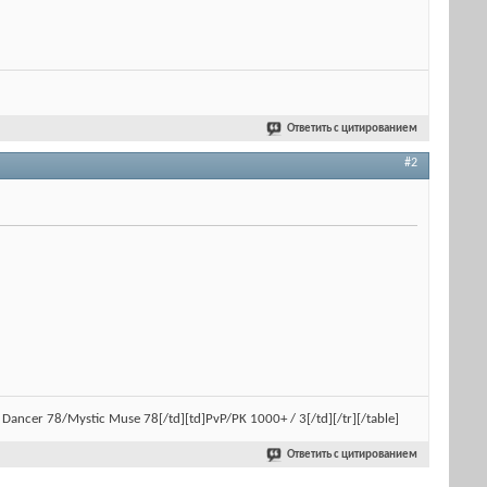
Ответить с цитированием
#2
ral Dancer 78/Mystic Muse 78[/td][td]PvP/PK 1000+ / 3[/td][/tr][/table]
Ответить с цитированием