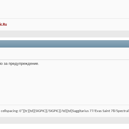
c.Ru
бо за предупреждение.
, cellspacing: 0"][tr][td][SIGPIC][/SIGPIC][/td][td]Saggitarius 77/Evas Saint 78/Spect