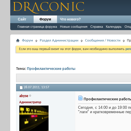
Сайт
Форум
Что нового?
Главная страница форума
Новые сообщения
Справка
Календарь
Опц
Форум
Раздел Администрации
Сообщения / Новости
Пр
Если это ваш первый визит на этот форум, вам необходимо выполнить
рег
Тема:
Профилактические работы
28.07.2011,
13:57
abyse
Профилактические работ
Администратор
Сегодня, с 14:00 и до 19:00
"лаги" и кратковременные пер