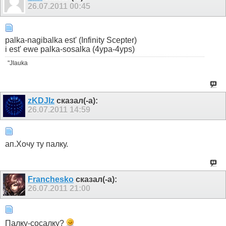
26.07.2011
00:45
palka-nagibalka est' (Infinity Scepter)
i est' ewe palka-sosalka (4ypa-4yps)
"JIauka
zKDJIz
сказал(-а):
26.07.2011
14:59
ап.Хочу ту палку.
Franchesko
сказал(-а):
26.07.2011
21:00
Палку-сосалку?