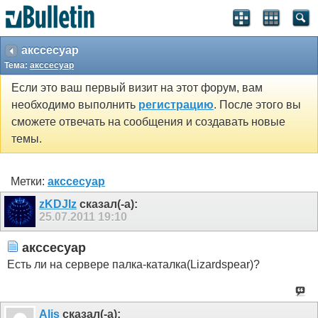
акссесуар
Тема:
акссесуар
Если это ваш первый визит на этот форум, вам
необходимо выполнить
регистрацию
. После этого вы
сможете отвечать на сообщения и создавать новые
темы.
Метки:
акссесуар
zKDJIz
сказал(-а):
25.07.2011
19:10
акссесуар
Есть ли на сервере палка-каталка(Lizardspear)?
Alis
сказал(-а):