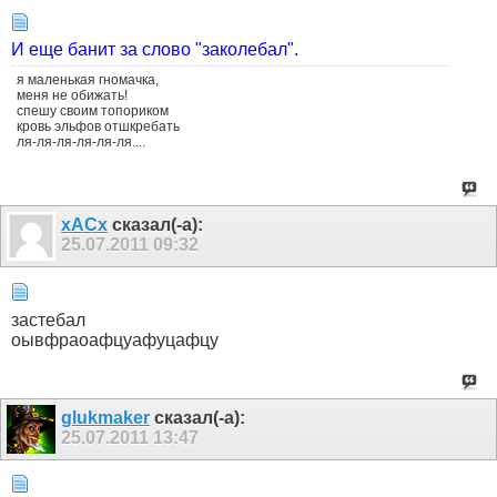
И еще банит за слово "заколебал".
я маленькая гномачка,
меня не обижать!
спешу своим топориком
кровь эльфов отшкребать
ля-ля-ля-ля-ля-ля....
xACx
сказал(-а):
25.07.2011
09:32
застебал
оывфраоафцуафуцафцу
glukmaker
сказал(-а):
25.07.2011
13:47