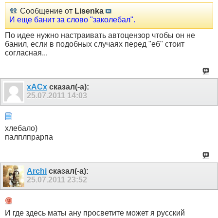
Сообщение от
Lisenka
И еще банит за слово "заколебал".
По идее нужно настраивать автоцензор чтобы он не
банил, если в подобных случаях перед "еб" стоит
согласная...
xACx
сказал(-а):
25.07.2011
14:03
хлебало)
палплпрарпа
Archi
сказал(-а):
25.07.2011
23:52
И где здесь маты ану просветите может я русский