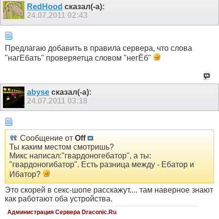
RedHood
сказал(-а):
24.07.2011
02:43
Предлагаю добавить в правила сервера, что слова
"нагЕбать" проверяетца словом "негЁб"
abyse
сказал(-а):
24.07.2011
03:18
Сообщение от
Off
Ты каким местом смотришь?
Микс написал:"гвардоногебатор", а ты:
"гвардоногибатор". Есть разница между - Ебатор и
Ибатор?
Это скорей в секс-шопе расскажут.... там наверное знают
как работают оба устройства.
Администрация Сервера Draconic.Ru