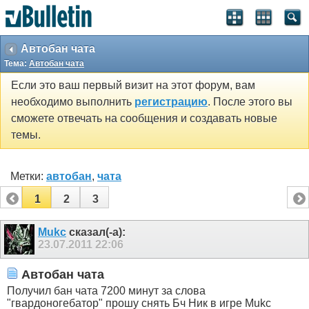
Автобан чата
Тема:
Автобан чата
Если это ваш первый визит на этот форум, вам
необходимо выполнить
регистрацию
. После этого вы
сможете отвечать на сообщения и создавать новые
темы.
Метки:
автобан
,
чата
1
2
3
Mukc
сказал(-а):
23.07.2011
22:06
Автобан чата
Получил бан чата 7200 минут за слова
"гвардоногебатор" прошу снять Бч Ник в игре Mukc