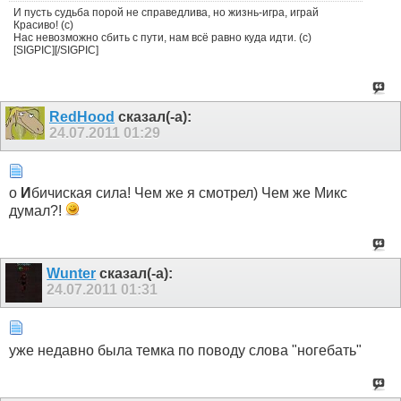
И пусть судьба порой не справедлива, но жизнь-игра, играй
Красиво! (с)
Нас невозможно сбить с пути, нам всё равно куда идти. (с)
[SIGPIC][/SIGPIC]
RedHood
сказал(-а):
24.07.2011
01:29
о
И
бичиская сила! Чем же я смотрел) Чем же Микс
думал?!
Wunter
сказал(-а):
24.07.2011
01:31
уже недавно была темка по поводу слова "нoгебать"