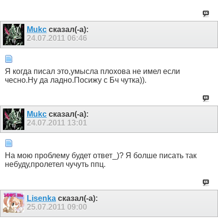
Mukc
сказал(-а):
24.07.2011
06:46
Я когда писал это,умысла плохова не имел если
чесно.Ну да ладно.Посижу с Бч чутка)).
Mukc
сказал(-а):
24.07.2011
13:01
На мою проблему будет ответ_)? Я болше писать так
небуду,пролетел чучуть ппц.
Lisenka
сказал(-а):
25.07.2011
09:00