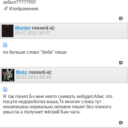
забыл?????!!!!!!
Изображения
Wunter
сказал(-а):
26.07.2011
00:07
по больше слово "беби" пиши
Mukc
сказал(-а):
26.07.2011
08:48
Я так понял Бч мне некто снимать небудет,Абис это
посути недороботка ваша,Тк многие слова тут
ненапишеш нормально,человек пишет без плохого
умысла а получает жёский Бан чата.