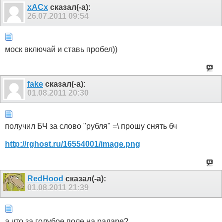
xACx
сказал(-а):
26.07.2011
09:54
моск включай и ставь пробел))
fake
сказал(-а):
01.08.2011
20:30
получил БЧ за слово "рубля" =\ прошу снять бч
http://rghost.ru/16554001/image.png
RedHood
сказал(-а):
01.08.2011
21:39
а что за голубое поле на радаре?