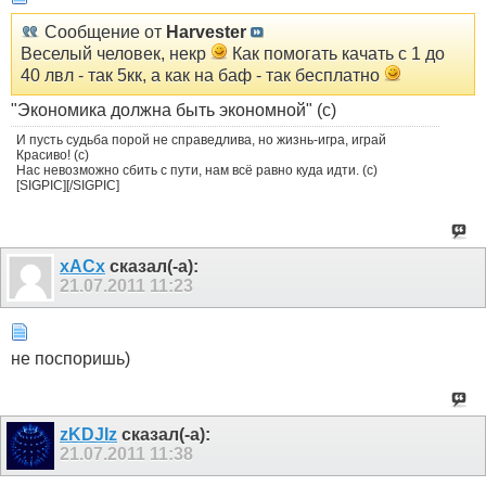
Сообщение от
Harvester
Веселый человек, некр
Как помогать качать с 1 до
40 лвл - так 5кк, а как на баф - так бесплатно
"Экономика должна быть экономной" (с)
И пусть судьба порой не справедлива, но жизнь-игра, играй
Красиво! (с)
Нас невозможно сбить с пути, нам всё равно куда идти. (с)
[SIGPIC][/SIGPIC]
xACx
сказал(-а):
21.07.2011
11:23
не поспоришь)
zKDJIz
сказал(-а):
21.07.2011
11:38