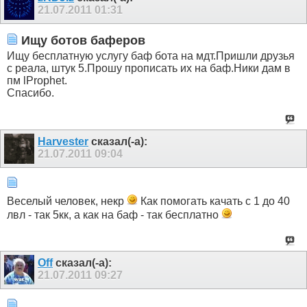
21.07.2011
01:31
Ищу ботов баферов
Ищу бесплатную услугу баф бота на мдт.Пришли друзья
с реала, штук 5.Прошу прописать их на баф.Ники дам в
пм lProphet.
Спасибо.
Harvester
сказал(-а):
21.07.2011
09:04
Веселый человек, некр
Как помогать качать с 1 до 40
лвл - так 5кк, а как на баф - так бесплатно
Off
сказал(-а):
21.07.2011
09:27