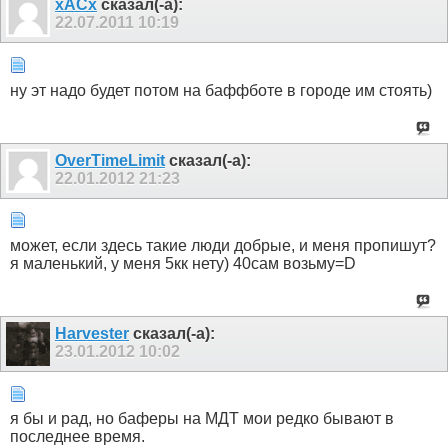
xACx
сказал(-а):
22.07.2011
10:19
ну эт надо будет потом на баффботе в городе им стоять)
OverTimeLimit
сказал(-а):
22.01.2012
21:23
может, если здесь такие люди добрые, и меня пропишут?
я маленький, у меня 5кк нету) 40сам возьму=D
Harvester
сказал(-а):
23.01.2012
10:02
я бы и рад, но баферы на МДТ мои редко бывают в
последнее время.