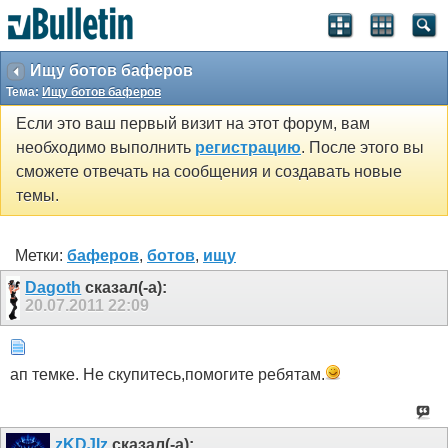
Ищу ботов баферов
Тема:
Ищу ботов баферов
Если это ваш первый визит на этот форум, вам
необходимо выполнить
регистрацию
. После этого вы
сможете отвечать на сообщения и создавать новые
темы.
Метки:
баферов
,
ботов
,
ищу
Dagoth
сказал(-а):
20.07.2011
22:09
ап темке. Не скупитесь,помогите ребятам.
zKDJIz
сказал(-а):