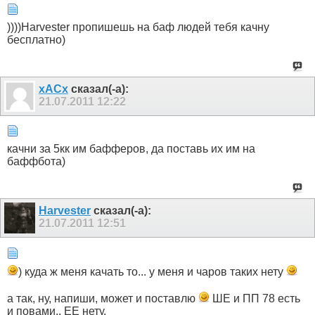
))))Harvester пропишешь на баф людей тебя качну
бесплатно)
xACx
сказал(-а):
21.07.2011
12:22
качни за 5кк им бафферов, да поставь их им на
баффбота)
Harvester
сказал(-а):
21.07.2011
12:51
) куда ж меня качать то... у меня и чаров таких нету
а так, ну, напиши, может и поставлю
ШЕ и ПП 78 есть
и повами.. ЕЕ нету.