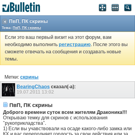
ПвП, ПК скрины
Тема:
ПвП, ПК скрины
Если это ваш первый визит на этот форум, вам
необходимо выполнить
регистрацию
. После этого вы
сможете отвечать на сообщения и создавать новые
темы.
Метки:
скрины
BearingChaos
сказал(-а):
19.07.2011
13:02
ПвП, ПК скрины
Доброго времени суток всем жителям Драконика!!!
Открываю темку для скринов с использования
"рукоприкладства".
1) Если вы учавствовали на осаде какого-либо замка или
КХ и вас переполняет гордость за свои действия или за