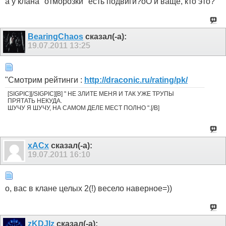
а у клана "отморозки" есть подвиги?оО и ваще, кто это?
BearingChaos
сказал(-а):
19.07.2011
13:25
"Смотрим рейтинги :
http://draconic.ru/rating/pk/
[SIGPIC][/SIGPIC][B] " НЕ ЗЛИТЕ МЕНЯ И ТАК УЖЕ ТРУПЫ
ПРЯТАТЬ НЕКУДА.
ШУЧУ Я ШУЧУ, НА САМОМ ДЕЛЕ МЕСТ ПОЛНО ".[/B]
xACx
сказал(-а):
19.07.2011
16:10
о, вас в клане целых 2(!) весело наверное=))
zKDJIz
сказал(-а):