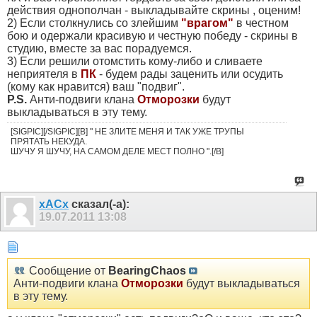
действия однополчан - выкладывайте скрины , оценим!
2) Если столкнулись со злейшим
"врагом"
в честном
бою и одержали красивую и честную победу - скрины в
студию, вместе за вас порадуемся.
3) Если решили отомстить кому-либо и сливаете
неприятеля в
ПК
- будем рады заценить или осудить
(кому как нравится) ваш "подвиг".
P.S.
Анти-подвиги клана
Отморозки
будут
выкладываться в эту тему.
[SIGPIC][/SIGPIC][B] " НЕ ЗЛИТЕ МЕНЯ И ТАК УЖЕ ТРУПЫ
ПРЯТАТЬ НЕКУДА.
ШУЧУ Я ШУЧУ, НА САМОМ ДЕЛЕ МЕСТ ПОЛНО ".[/B]
xACx
сказал(-а):
19.07.2011
13:08
Сообщение от
BearingChaos
Анти-подвиги клана
Отморозки
будут выкладываться
в эту тему.