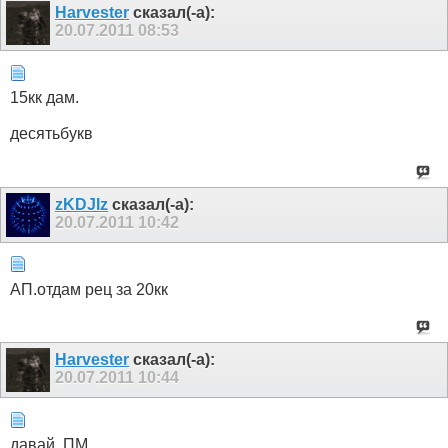
Harvester
сказал(-а):
20.07.2011
08:53
15кк дам.
десятьбукв
zKDJIz
сказал(-а):
20.07.2011
10:42
АП.отдам рец за 20кк
Harvester
сказал(-а):
20.07.2011
10:44
давай. ПМ.