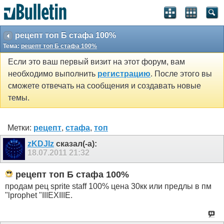
рецепт топ Б стафа 100%
Тема:
рецепт топ Б стафа 100%
Если это ваш первый визит на этот форум, вам
необходимо выполнить
регистрацию
. После этого вы
сможете отвечать на сообщения и создавать новые
темы.
Метки:
рецепт
,
стафа
,
топ
zKDJIz
сказал(-а):
18.07.2011
21:32
рецепт топ Б стафа 100%
продам рец sprite staff 100% цена 30кк или предлы в пм
"lprophet "IIIEXIIIE.